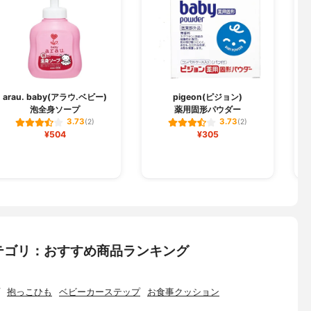
arau. baby(アラウ.ベビー)
pigeon(ピジョン)
泡全身ソープ
薬用固形パウダー
3.73
3.73
(2)
(2)
¥504
¥305
テゴリ：おすすめ商品ランキング
抱っこひも
ベビーカーステップ
お食事クッション