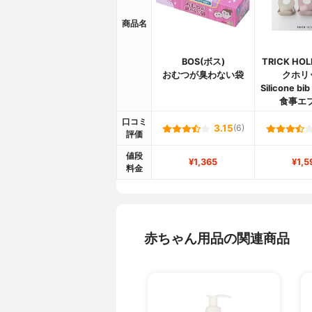
商品名
BOS(ボス)
TRICK HO
おむつが臭わない袋
クホリ
Silicone bi
食事エ
口コミ
3.15
(6)
評価
値段
¥1,365
¥1,5
料金
赤ちゃん用品の関連商品