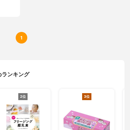
1
めランキング
2位
3位