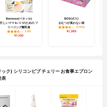
T
Benesse(ベネッセ)
BOS(ボス)
忙しいママ＆パパのための フ
おむつが臭わない袋
S
リージング離乳食
3.15
(6)
¥1,365
3.60
¥1,100
 ホリック) シリコンビブ チェリー お食事エプロン
較表