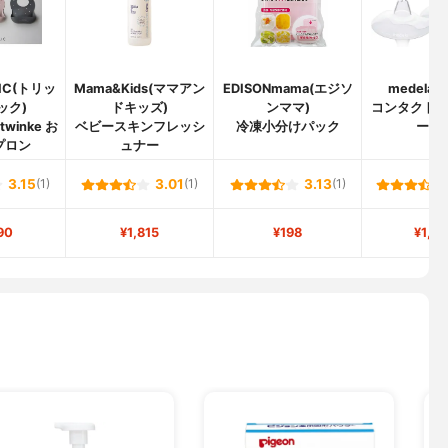
LIC(トリッ
Mama&Kids(ママアン
EDISONmama(エジソ
medela
ック)
ドキッズ)
ンママ)
コンタクト
b twinke お
ベビースキンフレッシ
冷凍小分けパック
ール
プロン
ュナー
3.15
(1)
3.01
(1)
3.13
(1)
90
¥1,815
¥198
¥1,5