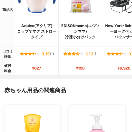
商品名
Aqulea(アクリア)
EDISONmama(エジソ
New York･Ba
コップでマグ ストロー
ンママ)
ーヨークベビ
タイプ
冷凍小分けパック
バウンサ
口コミ
3.15
(1)
3.13
(1)
3
評価
値段
¥627
¥198
¥6,920
料金
赤ちゃん用品の関連商品