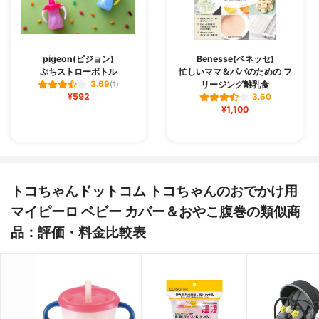
pigeon(ピジョン)
Benesse(ベネッセ)
ぷちストローボトル
忙しいママ＆パパのための フ
リージング離乳食
3.69
(1)
¥592
3.60
¥1,100
トコちゃんドットコム トコちゃんのおでかけ用
マイピーロ ベビー カバー＆おやこ腹巻の類似商
品：評価・料金比較表