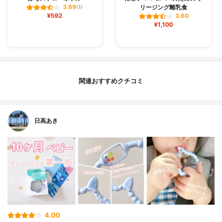
リージング離乳食
3.69
(1)
¥592
3.60
¥1,100
関連おすすめクチコミ
日高あき
4.00