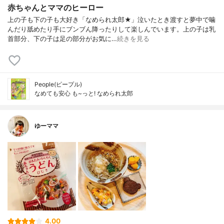
赤ちゃんとママのヒーロー
上の子も下の子も大好き「なめられ太郎★」泣いたとき渡すと夢中で噛
んだり舐めたり手にブンブん降ったりして楽しんでいます。上の子は乳
首部分、下の子は足の部分がお気に…
続きを見る
People(ピープル)
なめても安心 も~っと! なめられ太郎
ゆーママ
4.00