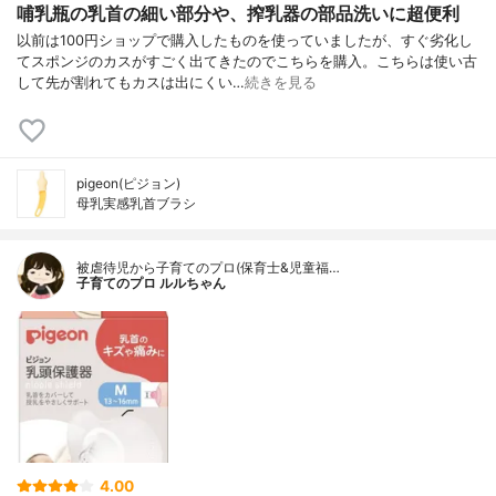
哺乳瓶の乳首の細い部分や、搾乳器の部品洗いに超便利
以前は100円ショップで購入したものを使っていましたが、すぐ劣化し
てスポンジのカスがすごく出てきたのでこちらを購入。こちらは使い古
して先が割れてもカスは出にくい…
続きを見る
pigeon(ピジョン)
母乳実感乳首ブラシ
被虐待児から子育てのプロ(保育士&児童福…
子育てのプロ ルルちゃん
4.00