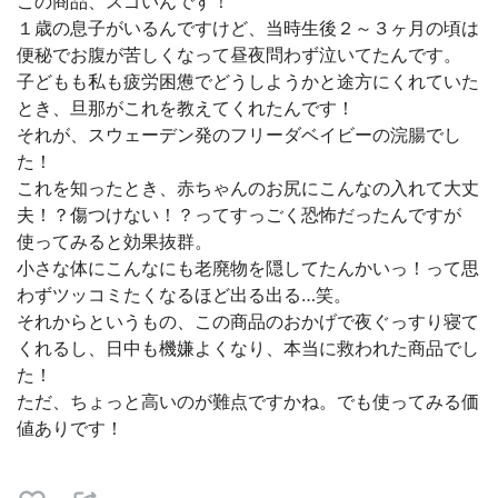
この商品、スゴいんです！
１歳の息子がいるんですけど、当時生後２～３ヶ月の頃は
便秘でお腹が苦しくなって昼夜問わず泣いてたんです。
子どもも私も疲労困憊でどうしようかと途方にくれていた
とき、旦那がこれを教えてくれたんです！
それが、スウェーデン発のフリーダベイビーの浣腸でし
た！
これを知ったとき、赤ちゃんのお尻にこんなの入れて大丈
夫！？傷つけない！？ってすっごく恐怖だったんですが
使ってみると効果抜群。
小さな体にこんなにも老廃物を隠してたんかいっ！って思
わずツッコミたくなるほど出る出る…笑。
それからというもの、この商品のおかげで夜ぐっすり寝て
くれるし、日中も機嫌よくなり、本当に救われた商品でし
た！
ただ、ちょっと高いのが難点ですかね。でも使ってみる価
値ありです！