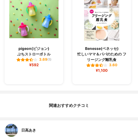
pigeon(ピジョン)
Benesse(ベネッセ)
ぷちストローボトル
忙しいママ＆パパのための フ
リージング離乳食
3.69
(1)
¥592
3.60
¥1,100
関連おすすめクチコミ
日高あき