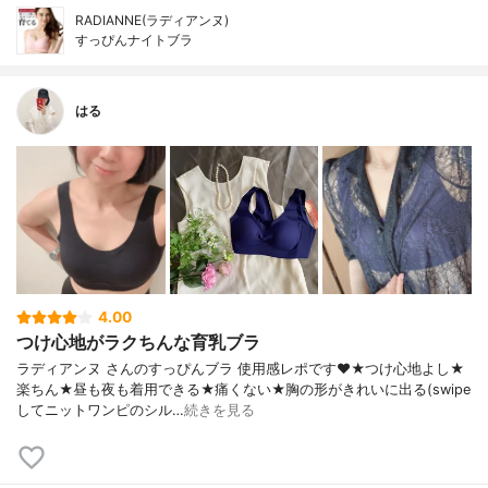
RADIANNE(ラディアンヌ)
すっぴんナイトブラ
はる
4.00
つけ心地がラクちんな育乳ブラ
ラディアンヌ さんのすっぴんブラ 使用感レポです❤️★つけ心地よし★
楽ちん★昼も夜も着用できる★痛くない★胸の形がきれいに出る(swipe
してニットワンピのシル…
続きを見る