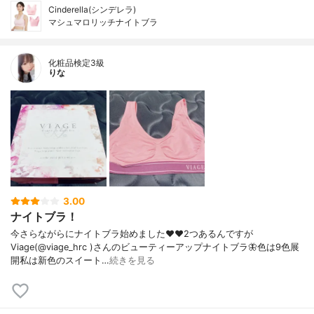
Cinderella(シンデレラ)
マシュマロリッチナイトブラ
化粧品検定3級
りな
3.00
ナイトブラ！
今さらながらにナイトブラ始めました❤️❤️2つあるんですが
Viage(@viage_hrc )さんのビューティーアップナイトブラ🦋色は9色展
開私は新色のスイート…
続きを見る