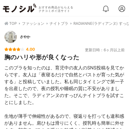
おすすめ商品がもらえる
クチコミポイ活サイト
TOP
ファッション
ナイトブラ
RADIANNE(ラディアンヌ) す
さやか
4.00
更新日時：6ヶ月以上前
胸のハリや形が良くなった
このブラを知ったのは、育児中の友人のSNS投稿を見てか
らです。友人は「夜寝るだけで自然とバストが育った気が
する」と投稿していました。私も同じタイミングで第一子
を出産したので、夜の授乳や睡眠の質に不安がありまし
た。そこで、ラディアンヌのすっぴんナイトブラを試すこ
とにしました。
生地が薄手で伸縮性があるので、寝返りを打っても違和感
がありません。肩ひもは滑りにくく、授乳時も簡単に外せ