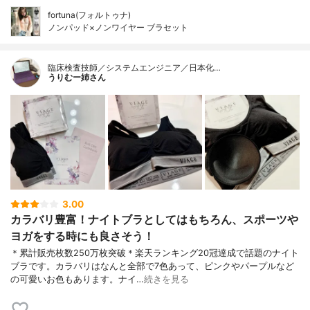
fortuna(フォルトゥナ)
ノンパッド×ノンワイヤー ブラセット
臨床検査技師／システムエンジニア／日本化…
うりむー姉さん
3.00
カラバリ豊富！ナイトブラとしてはもちろん、スポーツや
ヨガをする時にも良さそう！
＊累計販売枚数250万枚突破＊楽天ランキング20冠達成で話題のナイト
ブラです。カラバリはなんと全部で7色あって、ピンクやパープルなど
の可愛いお色もあります。ナイ…
続きを見る