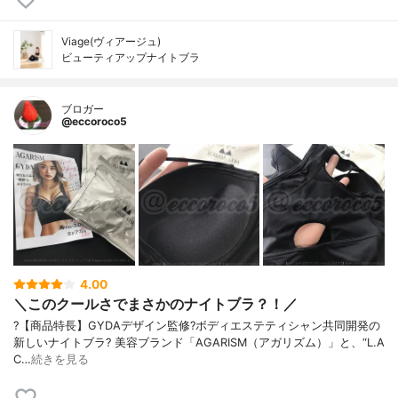
Viage(ヴィアージュ)
ビューティアップナイトブラ
ブロガー
@eccoroco5
4.00
＼このクールさでまさかのナイトブラ？！／
?【商品特長】 GYDAデザイン監修? ボディエステティシャン共同開発の
新しいナイトブラ? 美容ブランド「AGARISM（アガリズム）」と、“L.A
C…
続きを見る