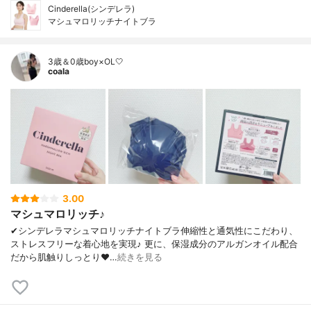
Cinderella(シンデレラ)
マシュマロリッチナイトブラ
3歳＆0歳boy×OL🤍
coala
3.00
マシュマロリッチ♪
✔︎シンデレラマシュマロリッチナイトブラ伸縮性と通気性にこだわり、
ストレスフリーな着心地を実現♪ 更に、保湿成分のアルガンオイル配合
だから肌触りしっとり❤…
続きを見る