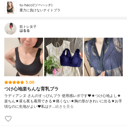
tu-hacci(ツーハッチ)
重力に負けないナイトブラ
筋トレ女子
はるる
5.00
つけ心地楽ちんな育乳ブラ
ラディアンヌ さんのすっぴんブラ 使用感レポです❤️★つけ心地よし★
楽ちん★昼も夜も着用できる★痛くない★胸の形がきれいに出る★お手
頃なのに生地がよい❤️私はナ…
続きを見る