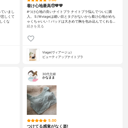
着け心地最高🥺💙💙
っていまし
#つけ心地の良いナイトブラ ナイトブラ悩んでついに購
が悲しくて
入。Ｓ/Ｍviageは縫い目とタグがないから着け心地がめち
しくな
ゃくちゃいい！パッドは大きめで胸を包み込んでくれる…
続きを見る
Viage(ヴィアージュ)
ビューティアップナイトブラ
30代主婦
かなまま
5.00
つけてる感覚がなく楽!