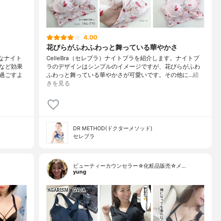
4.00
花びらがふわふわっと舞っている華やかさ
なナイト
CelleBra（セレブラ）ナイトブラを紹介します。ナイトブ
など効果
ラのデザインはシンプルのイメージですが、花びらがふわ
過ごすよ
ふわっと舞っている華やかさが可愛いです。その他に…
続
きを見る
DR METHOD(ドクターメソッド)
セレブラ
ビューティーカウンセラー☆化粧品販売☆メ…
yung