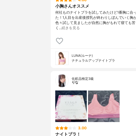
小胸さんオススメ
何社ものナイトブラを試してみたけど1番胸に合
た！1人目を出産後授乳が終わりしぼんでいく胸
色々試して見ましたが自然に胸がもれて寝ても苦
く…
続きを見る
LUNA(ルーナ)
ナチュラルアップナイトブラ
化粧品検定3級
りな
3.00
ナイトブラ！