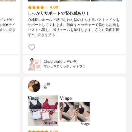
4.00
しっかりサポートで安心感あり！
グンゼの
心地良いホールド感でおわん型のまんまるバストメイクを
心地💓ナイ
サポートしてくれます。脇肉キャッチャーで脇からお肉を
す✨…
続き
バストへ流し、ボリュームを確保します。さらに前面谷間
ギャ…
続きを見る
Cinderella(シンデレラ)
マシュマロリッチナイトブラ
主婦
kh
5.00