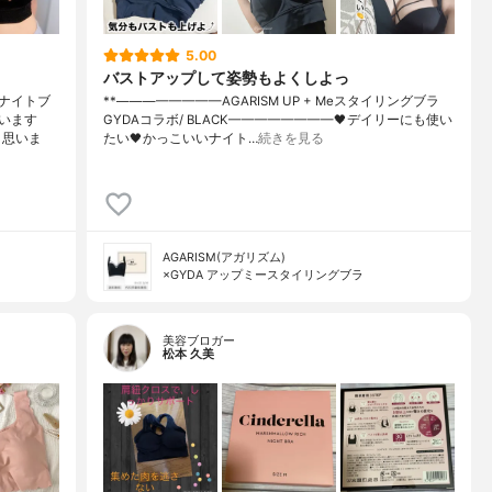
5.00
バストアップして姿勢もよくしよっ
ナイトブ
**⁡————————⁡AGARISM UP + Meスタイリングブラ
います
⁡GYDAコラボ/ BLACK————————⁡⁡🖤デイリーにも使い
と思いま
たい🖤かっこいいナイト…
続きを見る
AGARISM(アガリズム)
×GYDA アップミースタイリングブラ
美容ブロガー
松本 久美