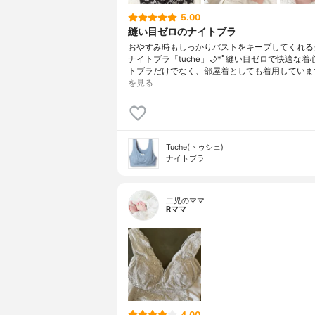
5.00
縫い目ゼロのナイトブラ
おやすみ時もしっかりバストをキープしてくれる
ナイトブラ「tuche」🌙*ﾟ縫い目ゼロで快適な着
トブラだけでなく、部屋着としても着用していま
を見る
Tuche(トゥシェ)
ナイトブラ
二児のママ
Rママ
4.00