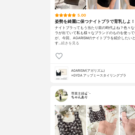
5.00
姿勢を綺麗に保つナイトブラで育乳しよ！
ナイトブラってもう当たり前の時代よね？色々な
ラが出ていて私も様々なブランドのものを使って
が、今回、AGARISMのナイトブラを紹介したい
す…
続きを見る
AGARISM(アガリズム)
×GYDA アップミースタイリングブラ
専業主婦🍒´-
ちゃんあり