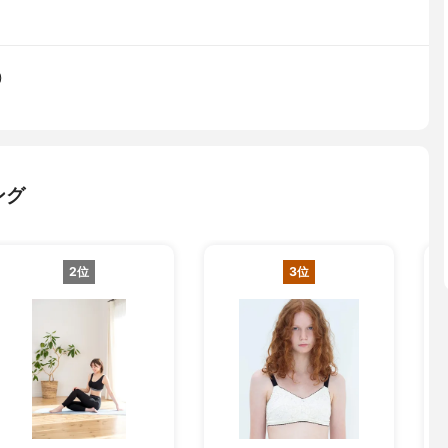
)
ング
2位
3位