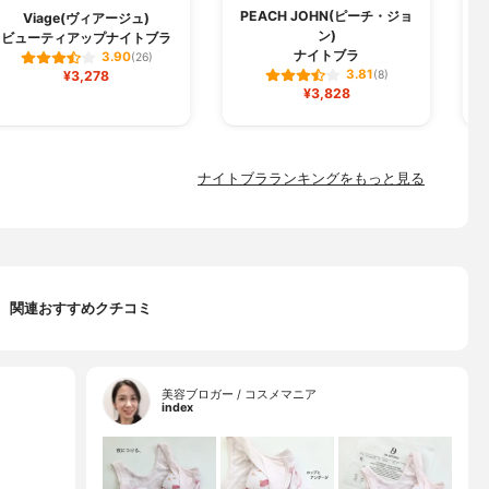
PEACH JOHN(ピーチ・ジョ
D
Viage(ヴィアージュ)
ン)
ビューティアップナイトブラ
ナイトブラ
3.90
(26)
3.81
¥3,278
(8)
¥3,828
ナイトブラランキングをもっと見る
関連おすすめクチコミ
美容ブロガー / コスメマニア
index