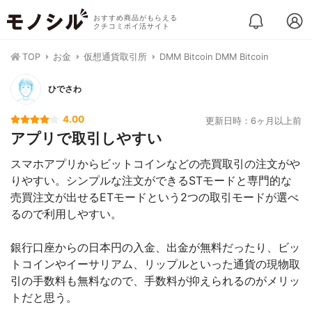
おすすめ商品がもらえる
クチコミポイ活サイト
TOP
お金
仮想通貨取引所
DMM Bitcoin DMM Bitcoin
ひでさわ
4.00
更新日時：6ヶ月以上前
アプリで取引しやすい
スマホアプリからビットコインなどの売買取引の注文がや
りやすい。シンプルな注文ができるSTモードと専門的な
売買注文が出せるETモードという2つの取引モードが選べ
るので利用しやすい。
銀行口座からの日本円の入金、出金が無料だったり、ビッ
トコインやイーサリアム、リップルといった通貨の現物取
引の手数料も無料なので、手数料が抑えられるのがメリッ
トだと思う。