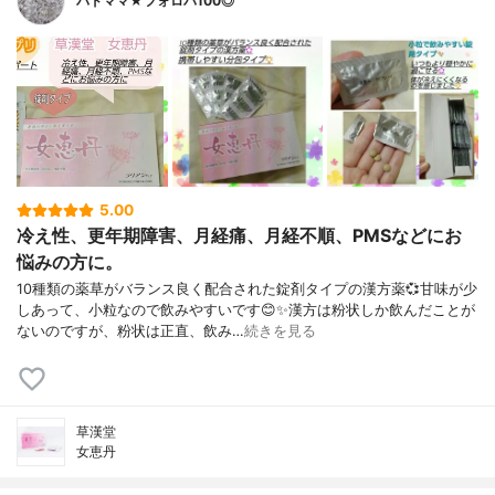
バドママ★フォロバ100◎
5.00
冷え性、更年期障害、月経痛、月経不順、PMSなどにお
悩みの方に。
10種類の薬草がバランス良く配合された錠剤タイプの漢方薬💞甘味が少
しあって、小粒なので飲みやすいです😊✨漢方は粉状しか飲んだことが
ないのですが、粉状は正直、飲み…
続きを見る
草漢堂
女恵丹