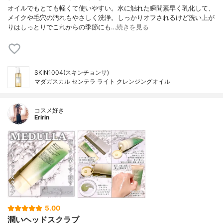
オイルでもとても軽くて使いやすい。水に触れた瞬間素早く乳化して、
メイクや毛穴の汚れもやさしく洗浄。しっかりオフされるけど洗い上が
りはしっとりでこれからの季節にも…
続きを見る
SKIN1004(スキンチョンサ)
マダガスカル センテラ ライト クレンジングオイル
コスメ好き
Eririn
5.00
潤いヘッドスクラブ