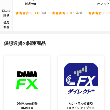
bitFlyer
ォレット
口コミ
3.15
(14)
3.15
(21)
3.
評価
値段
-
-
-
料金
仮想通貨の関連商品
DMM.com証券
セントラル短資FX
DMM FX
FXダイレクトプラス