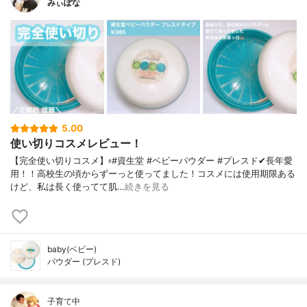
みぃぽな
5.00
使い切りコスメレビュー！
【完全使い切りコスメ】▫️#資生堂 #ベビーパウダー #プレスド✔長年愛
用！！高校生の頃からずーっと使ってました！コスメには使用期限ある
けど、私は長く使ってて肌…
続きを見る
baby(ベビー)
パウダー (プレスド)
子育て中