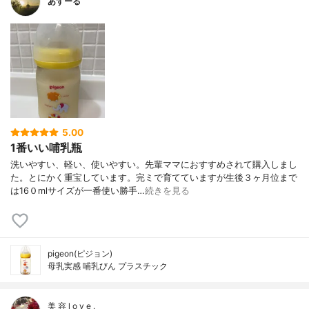
あずーる
5.00
1番いい哺乳瓶
洗いやすい、軽い、使いやすい。先輩ママにおすすめされて購入しまし
た。とにかく重宝しています。完ミで育てていますが生後３ヶ月位まで
は16０mlサイズが一番使い勝手…
続きを見る
pigeon(ピジョン)
母乳実感 哺乳びん プラスチック
美 容 l o v e .