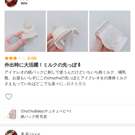
azu
3.00
外出時に大活躍！ミルクの先っぽ🍼
アイクレオの紙パックに刺して使うんだけどいちいち粉ミルク、哺乳
瓶、お湯もいらずにこのchuchuの先っぽとアイクレオをの液体ミルク
さえもっていればどこでも楽々に…
続きを見る
ChuChuBaby(チュチュベビー)
紙パック用 乳首
美 容 l o v e .