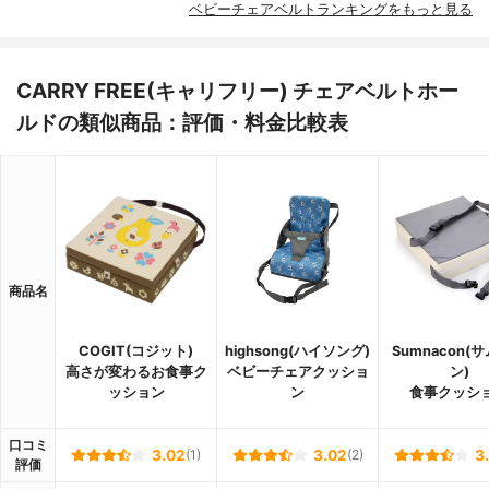
ベビーチェアベルトランキングをもっと見る
CARRY FREE(キャリフリー) チェアベルトホー
ルドの類似商品：評価・料金比較表
商品名
COGIT(コジット)
highsong(ハイソング)
Sumnacon(
高さが変わるお食事ク
ベビーチェアクッショ
ン)
ッション
ン
食事クッシ
口コミ
3.02
(1)
3.02
(2)
3
評価