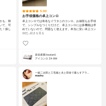
5.00
お手頃価格の卓上コンロ
かも、韓
卓上コンロでは有名なイワタニのコンロ。お値段もお手頃
いて、可
で、シンプルなつくりだけど、卓上コンロには多機能は求
た！探し
めていないので、問題なく使えます。本当に安い卓上コン
ロだ…
続きを見る
岩谷産業(Iwatani)
アイコンロ ZA-8M
一姫二太郎と三毛猫と夫と田舎で暮らすアラ…
machu