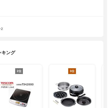
-2
ンキング
2位
3位