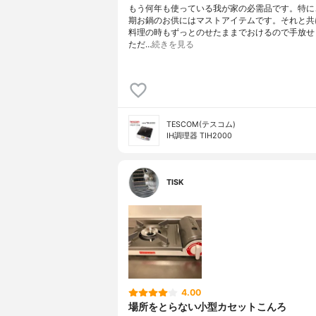
もう何年も使っている我が家の必需品です。特に
期お鍋のお供にはマストアイテムです。それと共
料理の時もずっとのせたままでおけるので手放せ
ただ…
続きを見る
TESCOM(テスコム)
IH調理器 TIH2000
TISK
4.00
場所をとらない小型カセットこんろ