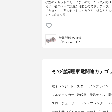
小型のカセットこんろになるので、１～２人向け
ます。省スペース設置が可能なので狭いテーブル
できます。小型カセットこんろだと、鍋などとカ
ンベ…
続きを見る
岩谷産業(Iwatani)
プチスリム・ドゥ
その他調理家電関連カテゴ
電子レンジ
トースター
ノンフライヤー
マルチクッカー
炊飯器
電気ケトル
電
スロージューサー
ハンドブレンダー
ハ
ホットサンドメーカー
ホットプレート