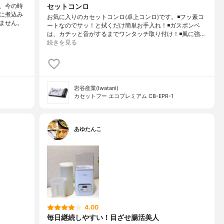
セットコンロ
、今の時
に煮込み
お気に入りのカセットコンロ(卓上コンロ)です。◾フッ素コ
ません。
ートなのでサッ！と拭くだけ簡単お手入れ！◾ガスボンベ
は、カチッと音がするまでワンタッチ取り付け！◾風に強…
続きを見る
岩谷産業(Iwatani)
カセットフー エコプレミアム CB-EPR-1
あゆたんこ
4.00
毎日継続しやすい！目ざせ腸活美人