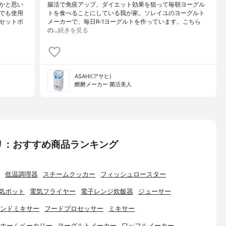
かと思い
腸活で免疫アップ、ダイエット効果を狙って毎朝ヨーグル
でも使用
トを食べることにしている我が家。ソレイユのヨーグルト
セットボ
メーカーで、毎日R‐1ヨーグルトを作っています。こちら
の…
続きを見る
ASAHI(アサヒ)
醗酵メーカー 菌活美人
リ：おすすめ商品ランキング
低温調理器
スチームクッカー
フィッシュロースター
気ポット
電気フライヤー
電子レンジ炊飯器
ジューサー
ンドミキサー
フードプロセッサー
ミキサー
ホームベーカリー
ヨーグルトメーカー
ワッフルメーカー