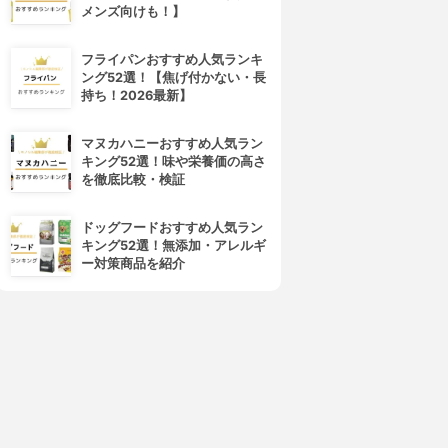
メンズ向けも！】
PRISMATE(プリズメイト)
Panasonic(パナソニック)
サラダチキンメーカー PR-
卓上IH調理器 KZ-PH33
フライパンおすすめ人気ランキ
SK023
3.15
(1)
ング52選！【焦げ付かない・長
¥9,461
3.63
(1)
持ち！2026最新】
¥4,500
マヌカハニーおすすめ人気ラン
キング52選！味や栄養価の高さ
を徹底比較・検証
ドッグフードおすすめ人気ラン
キング52選！無添加・アレルギ
ー対策商品を紹介