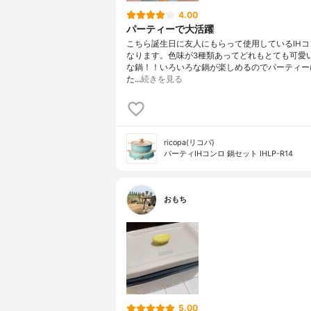
4.00
パーティーで大活躍
こちら誕生日に友人にもらって使用しているIHコ
なります。色味が3種類あってどれもとても可愛
な鍋！！いろいろな鍋が楽しめるのでパーティー
た…
続きを見る
ricopa(リコパ)
パーティIHコンロ 鍋セット IHLP-R14
おもち
5.00