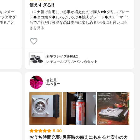
使えすぎる‼️
キンメー
コロナ禍で自宅にいる事が増えたので購入❣️◆グリルプレー
サラダマグ
ト◆タコ焼き◆しゃぶしゃぶ◆焼肉プレート◆スチーマー1
作ること
台でこれだけ可能なのは本当に楽しめる✨✨5点も付い…
続
きを見る
和平フレイズ(FREIZ)
レギュール グリルパン5点セット
会社員
みっきー
5.00
おうち時間充実♪災害時の備えにもあると安心のカ