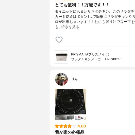
とても便利！！万能です！！
ダイエットにも良いサラダチキン。このサラダチ
カーを使えばボタン1つで簡単にサラダチキンや
ロが出来ちゃいます！！他にも残り汁でスープを
も…
続きを見る
PRISMATE(プリズメイト)
サラダチキンメーカー PR-SK023
りん
4.00
我が家の必需品