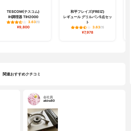
TESCOM(テスコム)
和平フレイズ(FREIZ)
IH調理器 TIH2000
レギュール グリルパン5点セッ
ト
3.63
(1)
¥9,800
3.63
(1)
¥7,978
関連おすすめクチコミ
会社員
akira80