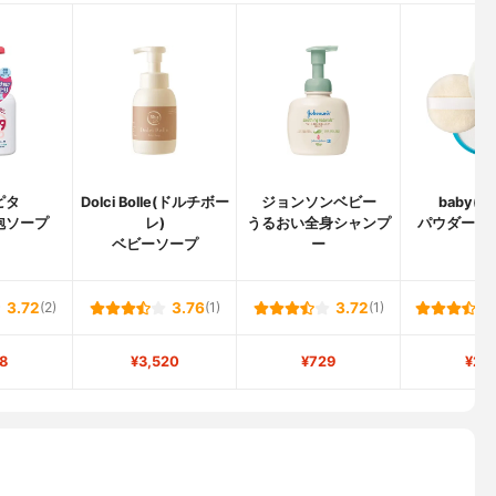
ピタ
Dolci Bolle(ドルチボー
ジョンソンベビー
baby(
泡ソープ
レ)
うるおい全身シャンプ
パウダー (
ベビーソープ
ー
3.72
(2)
3.76
(1)
3.72
(1)
8
¥3,520
¥729
¥29