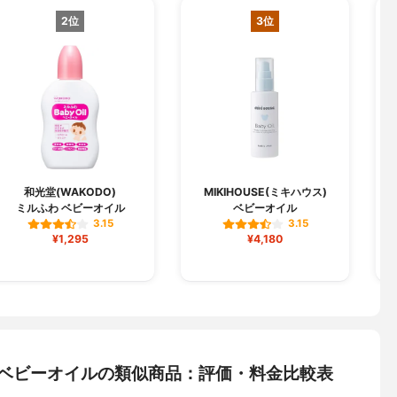
2位
3位
和光堂(WAKODO)
MIKIHOUSE(ミキハウス)
M
ミルふわ ベビーオイル
ベビーオイル
3.15
3.15
¥1,295
¥4,180
ビー) ベビーオイルの類似商品：評価・料金比較表