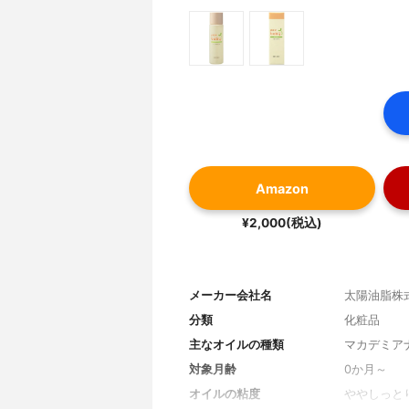
Amazon
¥2,000(税込)
メーカー会社名
太陽油脂株
分類
化粧品
主なオイルの種類
マカデミア
対象月齢
0か月～
オイルの粘度
ややしっと