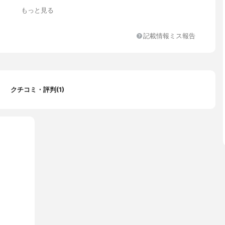
もっと見る
記載情報ミス報告
分有、合成香料不使用、合成着色料不使用、オーガニック
クチコミ・評判(1)