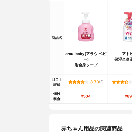
商品名
arau. baby(アラウ.ベビ
アト
ー)
保湿全身
泡全身ソープ
口コミ
3.73
(2)
評価
値段
¥504
¥89
料金
赤ちゃん用品の関連商品