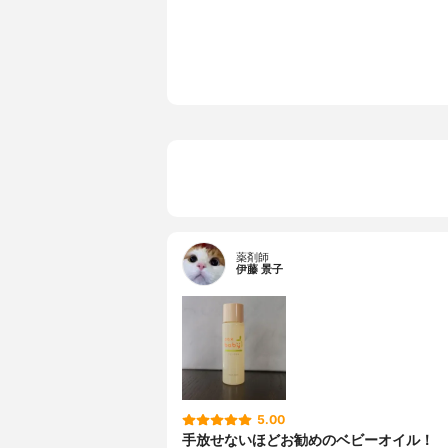
内容量
40ml
香り
-
主な保湿成分
-
薬用成分
-
特徴
-
容器
ボトル
その他の特徴
酸化防止成
薬剤師
伊藤 景子
5.00
手放せないほどお勧めのベビーオイル！