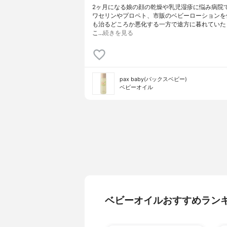
2ヶ月になる娘の顔の乾燥や乳児湿疹に悩み病院
ワセリンやプロペト、市販のベビーローションを
も治るどころか悪化する一方で途方に暮れていた
こ…
続きを見る
pax baby(パックスベビー)
ベビーオイル
ベビーオイルおすすめラン