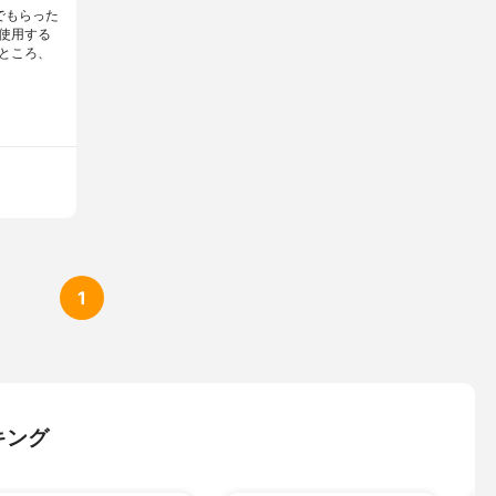
でもらった
使用する
ところ、
1
キング