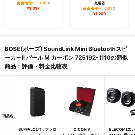
充電器
3.70
(1)
¥3,637
3.69
(1)
¥1,290
BOSE(ボーズ) SoundLink Mini Bluetoothスピ
ーカーII パール M カーボン 725192-1110の類似
商品：評価・料金比較表
商品名
BUFFALO(バッファロ
CICONIA
ELECOM(エ