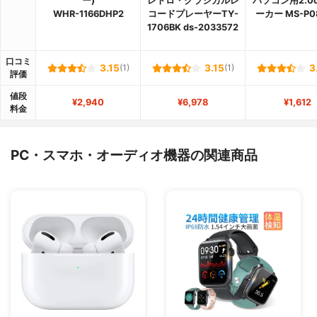
ー)
レトロ・クラシカルレ
パソコン用2.0
WHR-1166DHP2
コードプレーヤーTY-
ーカー MS-P0
1706BK ds-2033572
口コミ
3.15
(1)
3.15
(1)
3
評価
値段
¥2,940
¥6,978
¥1,612
料金
PC・スマホ・オーディオ機器の関連商品