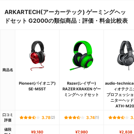
ARKARTECH(アーカーテック) ゲーミングヘッ
ドセット G2000の類似商品：評価・料金比較表
商品名
Pioneer(パイオニア)
Razer(レイザー)
audio-techni
SE-MS5T
RAZER KRAKEN ゲー
ィオテクニ
ミングヘッドセット
プロフェッショ
ニターヘッド
ATH-M20
口コミ
3.78
(2)
3.74
(1)
3
評価
値段
¥9,180
¥7,980
¥2,838