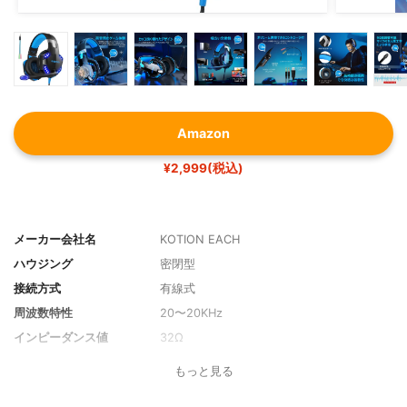
Amazon
¥2,999(税込)
メーカー会社名
KOTION EACH
ハウジング
密閉型
接続方式
有線式
周波数特性
20〜20KHz
インピーダンス値
32Ω
特徴
ノイズキャンセリング機能
もっと見る