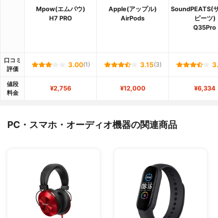
Mpow(エムパウ)
Apple(アップル)
SoundPEATS
H7 PRO
AirPods
ピーツ)
Q35Pro
口コミ
3.00
(1)
3.15
(3)
3
評価
値段
¥2,756
¥12,000
¥6,334
料金
PC・スマホ・オーディオ機器の関連商品