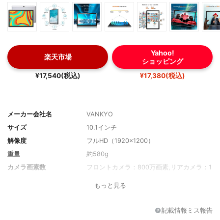
Yahoo!
楽天市場
ショッピング
¥17,540(税込)
¥17,380(税込)
メーカー会社名
VANKYO
サイズ
10.1インチ
解像度
フルHD（1920×1200）
重量
約580g
カメラ画素数
フロントカメラ：800万画素,リアカメラ：1
300万画素
もっと見る
CPU
Octa-core Cortex A55
メモリー
3GB
記載情報ミス報告
ストレージ
32GB