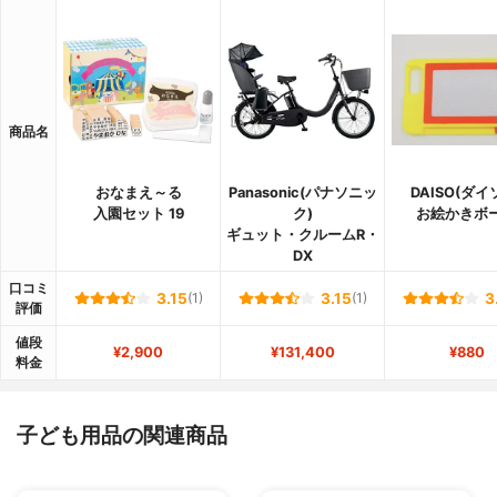
商品名
おなまえ～る
Panasonic(パナソニッ
DAISO(ダイ
入園セット 19
ク)
お絵かきボ
ギュット・クルームR・
DX
口コミ
3.15
(1)
3.15
(1)
3
評価
値段
¥2,900
¥131,400
¥880
料金
子ども用品の関連商品