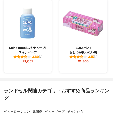
Skina babe(スキナベーブ)
BOS(ボス)
スキナベーブ
おむつが臭わない袋
3.80
3.15
(7)
(6)
¥1,051
¥1,365
ランドセル関連カテゴリ：おすすめ商品ランキン
グ
ベビーローション
沐浴剤
ベビーソープ
抱っこひも