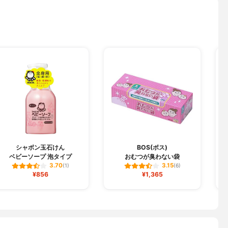
シャボン玉石けん
BOS(ボス)
E
ベビーソープ 泡タイプ
おむつが臭わない袋
3.70
3.15
(1)
(6)
¥856
¥1,365