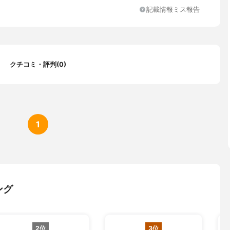
記載情報ミス報告
クチコミ・評判(0)
1
ング
2位
3位