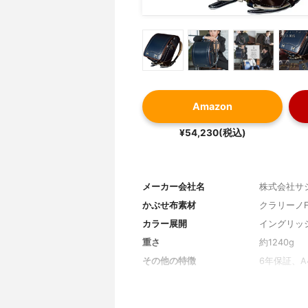
Amazon
¥54,230(税込)
メーカー会社名
株式会社サ
かぶせ布素材
クラリーノ
カラー展開
イングリッ
重さ
約1240g
その他の特徴
6年保証、