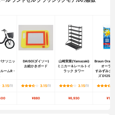
c(パナソニッ
DAISO(ダイソー)
山崎実業(Yamazaki)
Braun Oral
)
お絵かきボード
ミニカー＆レールトイ
オーラル
ルームR・
ラック タワー
すみずみク
X
ズ D12513
3.15
(1)
3.15
(1)
3.15
(1)
400
¥880
¥6,930
¥1,2