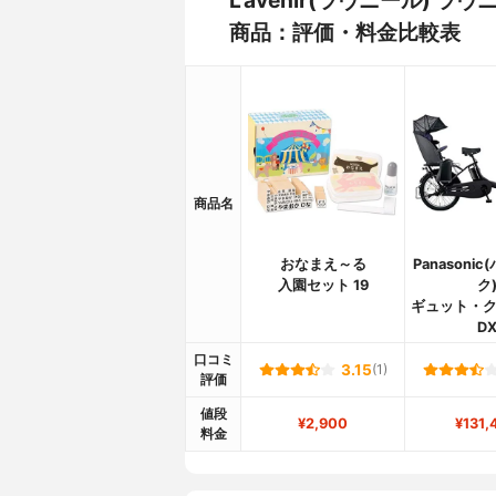
商品：評価・料金比較表
商品名
おなまえ～る
Panasoni
入園セット 19
ク
ギュット・ク
D
口コミ
3.15
(1)
評価
値段
¥2,900
¥131,
料金