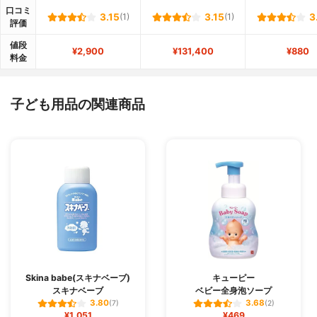
口コミ
3.15
(1)
3.15
(1)
3
評価
値段
¥2,900
¥131,400
¥880
料金
子ども用品の関連商品
Skina babe(スキナベーブ)
キューピー
スキナベーブ
ベビー全身泡ソープ
3.80
3.68
(7)
(2)
¥1,051
¥469