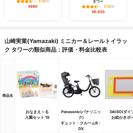
タワー
3.15
(1)
¥880
3.15
(1)
¥6,930
山崎実業(Yamazaki) ミニカー＆レールトイラッ
ク タワーの類似商品：評価・料金比較表
商品名
おなまえ～る
Panasonic(パナソニッ
DAISO(ダイ
入園セット 19
ク)
お絵かきボ
ギュット・クルームR・
DX