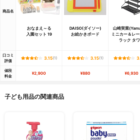
商品名
おなまえ～る
DAISO(ダイソー)
山崎実業(Yamaz
入園セット 19
お絵かきボード
ミニカー＆レー
ラック タ
口コミ
3.15
(1)
3.15
(1)
3
評価
値段
¥2,900
¥880
¥6,930
料金
子ども用品の関連商品