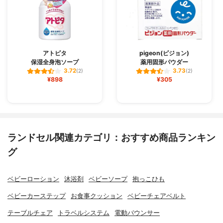
アトピタ
pigeon(ピジョン)
保湿全身泡ソープ
薬用固形パウダー
3.72
3.73
(2)
(2)
¥898
¥305
ランドセル関連カテゴリ：おすすめ商品ランキン
グ
ベビーローション
沐浴剤
ベビーソープ
抱っこひも
ベビーカーステップ
お食事クッション
ベビーチェアベルト
テーブルチェア
トラベルシステム
電動バウンサー