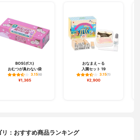
BOS(ボス)
おなまえ～る
おむつが臭わない袋
入園セット 19
3.15
3.15
(6)
(1)
¥1,365
¥2,900
ゴリ：おすすめ商品ランキング