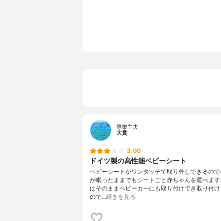
対象年齢
0ヵ月～13
安全基準
ECE 44/04
専業主夫
大貴
3.00
ドイツ製の高性能ベビーシート
ベビーシートがワンタッチで取り外しできるので
が眠ったままでもシートごと赤ちゃんを運べます
はそのままベビーカーにも取り付けでき取り付け
ので…
続きを見る