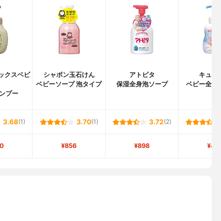
(パックスベビ
シャボン玉石けん
アトピタ
キュー
)
ベビーソープ 泡タイプ
保湿全身泡ソープ
ベビー全身
ンプー
3.68
(1)
3.70
(1)
3.72
(2)
0
¥856
¥898
¥46