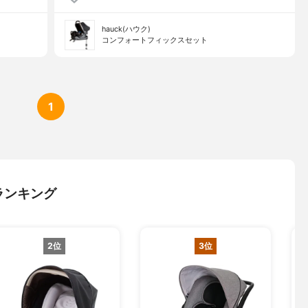
hauck(ハウク)
コンフォートフィックスセット
1
ランキング
2位
3位