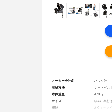
メーカー会社名
ハウク社
着脱方法
シートベル
本体重量
4.3kg
サイズ
幅44×奥行き
機能
3役（チャ