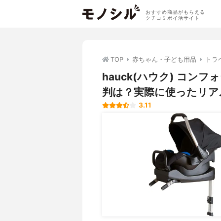
おすすめ商品がもらえる
クチコミポイ活サイト
TOP
赤ちゃん・子ども用品
トラ
hauck(ハウク) コ
判は？実際に使ったリア
3.11