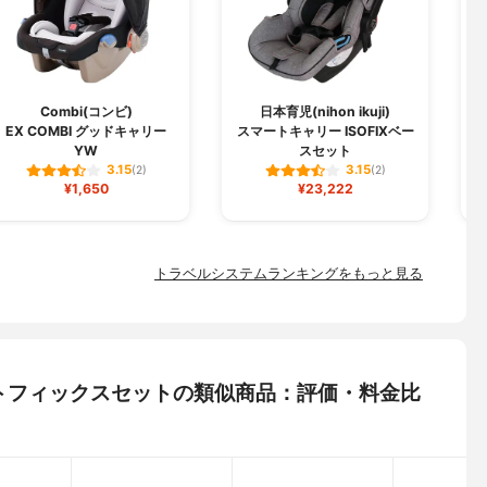
Combi(コンビ)
日本育児(nihon ikuji)
EX COMBI グッドキャリー
スマートキャリー ISOFIXベー
ス
YW
スセット
3.15
3.15
(2)
(2)
¥1,650
¥23,222
トラベルシステムランキングをもっと見る
ォートフィックスセットの類似商品：評価・料金比