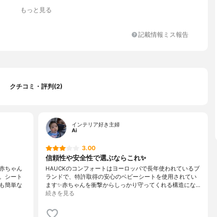
kg程度まで
もっと見る
記載情報ミス報告
クチコミ・評判(2)
インテリア好き主婦
Ai
3.00
信頼性や安全性で選ぶならこれ✨
赤ちゃん
HAUCKのコンフォートはヨーロッパで長年使われているブ
。シート
ランドで、特許取得の安心のベビーシートを使用されてい
も簡単な
ます✨赤ちゃんを衝撃からしっかり守ってくれる構造にな…
続きを見る