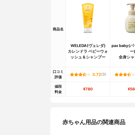
商品名
WELEDA(ヴェレダ)
pax baby
カレンドラ ベビーウォ
ー
ッシュ＆シャンプー
全身シャ
口コミ
3.72
(3)
評価
値段
¥780
¥56
料金
赤ちゃん用品の関連商品