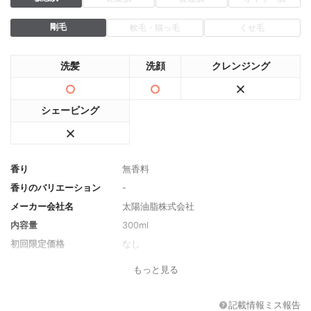
剛毛
軟毛・猫っ毛
くせ毛
洗髪
洗顔
クレンジング
シェービング
香り
無香料
香りのバリエーション
-
メーカー会社名
太陽油脂株式会社
内容量
300ml
初回限定価格
なし
薬用成分
-
もっと見る
全成分
水、カリ石ケン素地、グリセリン、ローズ
マリーエキス、クエン酸
記載情報ミス報告