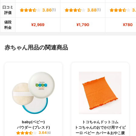
口コミ
3.86
(1)
3.88
(1)
3
評価
値段
¥2,969
¥1,790
¥780
料金
赤ちゃん用品の関連商品
baby(ベビー)
トコちゃんドットコム
パウダー (プレスド)
トコちゃんのおでかけ用マイピ
ーロ ベビー カバー＆おやこ腹
3.64
(6)