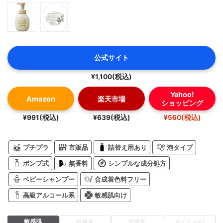
公式サイト
¥1,100(税込)
Yahoo!
Amazon
楽天市場
ショッピング
¥991(税込)
¥639(税込)
¥560(税込)
プチプラ
市販品
詰替え用あり
泡タイプ
ポンプ式
無香料
シンプルな成分処方
ベビーシャンプー
合成着色料フリー
高級アルコール系
敏感肌向け
敏感肌
乾燥肌
普通肌
オイリー肌