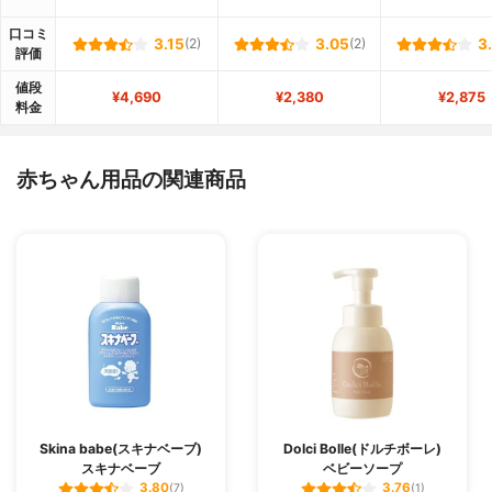
口コミ
3.15
(2)
3.05
(2)
3
評価
値段
¥4,690
¥2,380
¥2,875
料金
赤ちゃん用品の関連商品
Skina babe(スキナベーブ)
Dolci Bolle(ドルチボーレ)
スキナベーブ
ベビーソープ
3.80
3.76
(7)
(1)