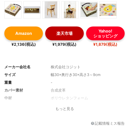
Yahoo!
Amazon
楽天市場
ショッピング
¥2,136(税込)
¥1,979(税込)
¥1,879(税込)
メーカー会社名
株式会社コジット
サイズ
幅30×奥行き30×高さ3～9cm
重量
-
カバー素材
合成皮革
中材
ポリウレタンフォーム
その他の特徴
高さ調節3段階、固定用のひもあり
もっと見る
記載情報ミス報告