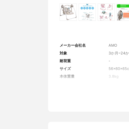
メーカー会社名
AMO
対象
3か月~24
耐荷重
-
サイズ
56×60×65
本体重量
3.8kg
電源
-