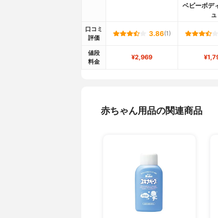
ベビーボデ
ュ
口コミ
3.86
(1)
評価
値段
¥2,969
¥1,7
料金
赤ちゃん用品の関連商品