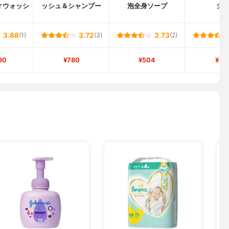
ィウォッシ
ッシュ＆シャンプー
泡全身ソープ
シ
3.88
(1)
3.72
(3)
3.73
(2)
90
¥780
¥504
¥65