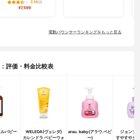
3.16
(2)
¥7,599
電動バウンサーランキングをもっと見る
品：評価・料金比較表
a(エルバビー
WELEDA(ヴェレダ)
arau. baby(アラウ.ベビ
ジョンソ
)
カレンドラ ベビーウォ
ー)
すやすやタ