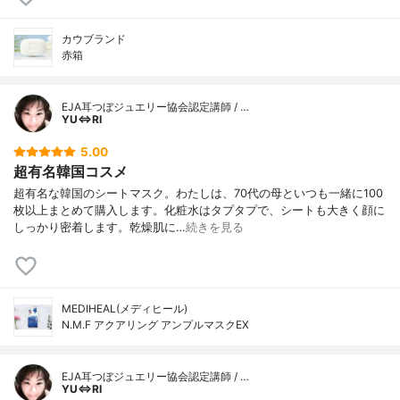
カウブランド
赤箱
EJA耳つぼジュエリー協会認定講師 / …
YU⇔RI
5.00
超有名韓国コスメ
超有名な韓国のシートマスク。わたしは、70代の母といつも一緒に100
枚以上まとめて購入します。化粧水はタプタプで、シートも大きく顔に
しっかり密着します。乾燥肌に…
続きを見る
MEDIHEAL(メディヒール)
N.M.F アクアリング アンプルマスクEX
EJA耳つぼジュエリー協会認定講師 / …
YU⇔RI