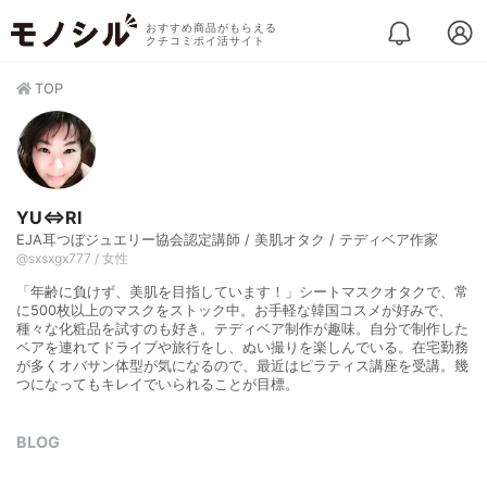
おすすめ商品がもらえる
クチコミポイ活サイト
TOP
YU⇔RI
EJA耳つぼジュエリー協会認定講師 / 美肌オタク / テディベア作家
@sxsxgx777 / 女性
「年齢に負けず、美肌を目指しています！」シートマスクオタクで、常
に500枚以上のマスクをストック中。お手軽な韓国コスメが好みで、
種々な化粧品を試すのも好き。テディベア制作が趣味。自分で制作した
ベアを連れてドライブや旅行をし、ぬい撮りを楽しんでいる。在宅勤務
が多くオバサン体型が気になるので、最近はピラティス講座を受講。幾
つになってもキレイでいられることが目標。
BLOG