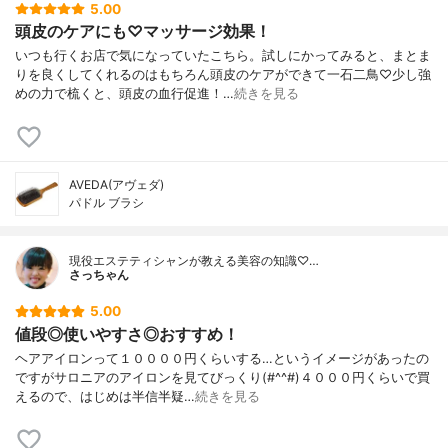
5.00
頭皮のケアにも♡マッサージ効果！
いつも行くお店で気になっていたこちら。試しにかってみると、まとま
りを良くしてくれるのはもちろん頭皮のケアができて一石二鳥♡少し強
めの力で梳くと、頭皮の血行促進！…
続きを見る
AVEDA(アヴェダ)
パドル ブラシ
現役エステティシャンが教える美容の知識♡…
さっちゃん
5.00
値段◎使いやすさ◎おすすめ！
ヘアアイロンって１００００円くらいする…というイメージがあったの
ですがサロニアのアイロンを見てびっくり(#^^#)４０００円くらいで買
えるので、はじめは半信半疑…
続きを見る