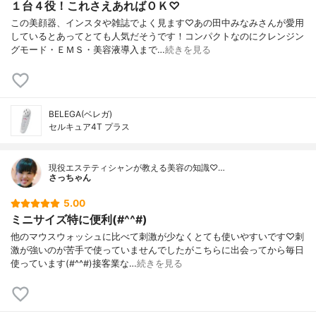
１台４役！これさえあればＯＫ♡
この美顔器、インスタや雑誌でよく見ます♡あの田中みなみさんが愛用
しているとあってとても人気だそうです！コンパクトなのにクレンジン
グモード・ＥＭＳ・美容液導入まで…
続きを見る
BELEGA(ベレガ)
セルキュア4T プラス
現役エステティシャンが教える美容の知識♡…
さっちゃん
5.00
ミニサイズ特に便利(#^^#)
他のマウスウォッシュに比べて刺激が少なくとても使いやすいです♡刺
激が強いのが苦手で使っていませんでしたがこちらに出会ってから毎日
使っています(#^^#)接客業な…
続きを見る