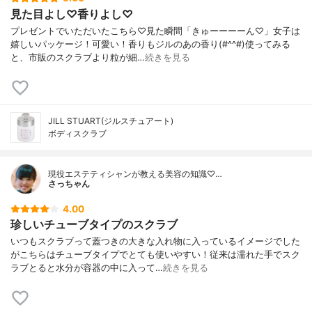
見た目よし♡香りよし♡
プレゼントでいただいたこちら♡見た瞬間「きゅーーーーん♡」女子は
嬉しいパッケージ！可愛い！香りもジルのあの香り(#^^#)使ってみる
と、市販のスクラブより粒が細…
続きを見る
JILL STUART(ジルスチュアート)
ボディスクラブ
現役エステティシャンが教える美容の知識♡…
さっちゃん
4.00
珍しいチューブタイプのスクラブ
いつもスクラブって蓋つきの大きな入れ物に入っているイメージでした
がこちらはチューブタイプでとても使いやすい！従来は濡れた手でスク
ラブとると水分が容器の中に入って…
続きを見る