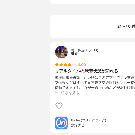
21〜40
毎日弁当OLブロガー
春香
4.00
リアルタイムの渋滞状況が知れる
渋滞情報を確認したい時はこのアプリです☺️交通
制情報などはすべて日本道路交通情報センター提
信頼できますし、万が一通行止めなどがあれば他
ー…
続きを見る
flictec(フリックテック)
渋滞ナビ