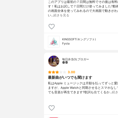
このアプリは最初の７日間は無料でその後は有料
す！私はお試しで７日間だけ使ってみました?動
の画面全体を使ってみれるので大画面で動きがわ
い…
続きを見る
KINGSOFT(キングソフト)
Fysta
毎日弁当OLブロガー
春香
3.00
最新曲がいつでも聞けます
私はApple ミュージックは月額を払ってずっと
ますが、Apple Watchと同期させるとスマホな
でも音楽が再生できます?歌詞も出てくるか…
続