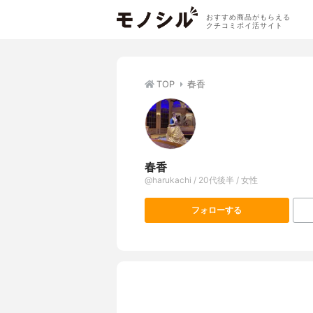
おすすめ商品がもらえる
クチコミポイ活サイト
TOP
春香
春香
@harukachi / 20代後半 / 女性
フォローする