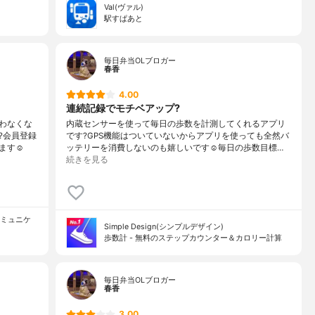
Val(ヴァル)
駅すぱあと
毎日弁当OLブロガー
春香
4.00
連続記録でモチベアップ?
わなくな
内蔵センサーを使って毎日の歩数を計測してくれるアプリ
?会員登録
です?GPS機能はついていないからアプリを使っても全然バ
す☺️
ッテリーを消費しないのも嬉しいです☺️毎日の歩数目標…
続きを見る
ストコミュニケ
Simple Design(シンプルデザイン)
歩数計 - 無料のステップカウンター＆カロリー計算
毎日弁当OLブロガー
春香
3.00