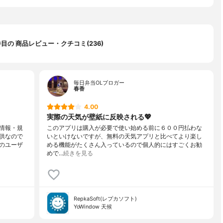
 件目の 商品レビュー・クチコミ(236)
毎日弁当OLブロガー
春香
4.00
実際の天気が壁紙に反映される💖
情報・規
このアプリは購入が必要で使い始める前に６００円払わな
供なので
いといけないですが、無料の天気アプリと比べてより楽し
のユーザ
める機能がたくさん入っているので個人的にはすごくお勧
めで…
続きを見る
RepkaSoft(レプカソフト)
YoWindow 天候