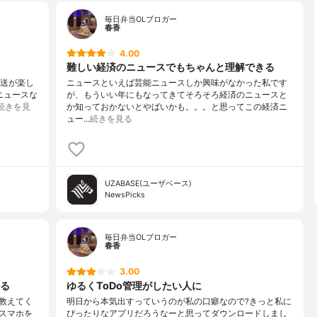
毎日弁当OLブロガー
春香
4.00
難しい経済のニュースでもちゃんと理解できる
放送が楽し
ニュースといえば芸能ニュースしか興味がなかった私です
ニュースな
が、もういい年にもなってきてそろそろ経済のニュースと
続きを見
か知っておかないとやばいかも。。。と思ってこの経済ニ
ュー…
続きを見る
UZABASE(ユーザベース)
NewsPicks
毎日弁当OLブロガー
春香
3.00
る
ゆるくToDo管理がしたい人に
教えてく
明日から本気出すっていうのが私の口癖なので?きっと私に
スマホを
ぴったりなアプリだろうなーと思ってダウンロードしまし