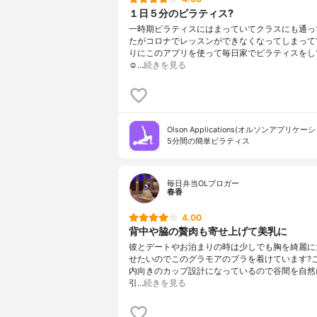
１日５分のピラティス?
一時期ピラティスにはまっていてクラスにも通っ
たがコロナでレッスンができなくなってしまって
りにこのアプリを使って毎日家でピラティスをし
☺…
続きを見る
Olson Applications(オルソンアプリケー
5分間の簡単ピラティス
毎日弁当OLブロガー
春香
4.00
背中や脇の贅肉も寄せ上げて美乳に
彼とデートやお泊まりの時は少しでも胸を綺麗に
せたいのでこのグラモアのブラを着けています?
内向きのカップ設計になっているので谷間を自然
引…
続きを見る