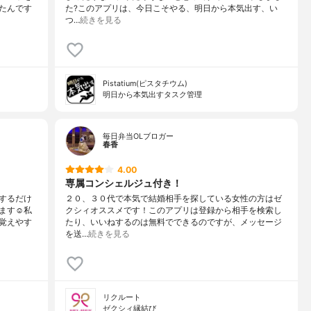
たんです
た?このアプリは、今日こそやる、明日から本気出す、い
つ…
続きを見る
Pistatium(ピスタチウム)
明日から本気出すタスク管理
毎日弁当OLブロガー
春香
4.00
専属コンシェルジュ付き！
するだけ
２０、３０代で本気で結婚相手を探している女性の方はゼ
す☺️私
クシィオススメです！このアプリは登録から相手を検索し
覚えやす
たり、いいねするのは無料でできるのですが、メッセージ
を送…
続きを見る
リクルート
ゼクシィ縁結び