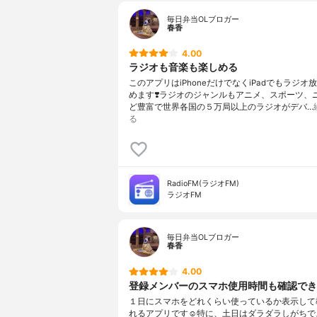
毎日弁当OLブロガー
春香
4.00
ラジオも音楽も楽しめる
このアプリはiPhoneだけでなくiPadでもラジオ
めます❣️ラジオのジャンルもアニメ、スポーツ、
ど豊富で世界各国の５万局以上のラジオがデバ…
る
RadioFM(ラジオFM)
ラジオFM
毎日弁当OLブロガー
春香
4.00
登録メンバーのスマホ使用時間も確認でき
１日にスマホをどれくらい使っているか表示して
れるアプリです☺︎特に、土日はダラダラしがちで