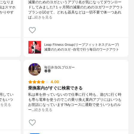
になりま
減量のためのヨガというアプリ名が気になってダウンロー
画はスマホ
ドしてみました?１ヶ月間の減量のためのヨガワークアウト
かりやす
プランが試せて、どれも器具などは一切不要で体一つあれ
ば…
続きを見る
Leap Fitness Group(リープフィットネスグループ)
減量のためのヨガ -自宅で行う毎日のワークアウト
毎日弁当OLブロガー
春香
4.00
乗換案内がすぐに検索できる
愛用してい
私は車を持っていないので仕事に行く時も、遊びに行く時
しでもいつ
も専ら電車を使うのでこの乗り換え案内アプリにはいつも
きを見る
お世話になっています?Myコースに通勤で使ういつものル
ー…
続きを見る