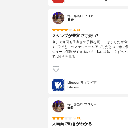
毎日弁当OLブロガー
春香
4.00
スタンプが豊富で可愛い?
今まで何回も手書きの手帳を買ってきましたが全
くて?でもこのスケジュールアプリだとスマホで
ジュール管理ができるので、私には珍しくずっと
て…
続きを見る
Lifebear(ライフベア)
Lifebear
毎日弁当OLブロガー
春香
3.00
大画面で動きがわかる