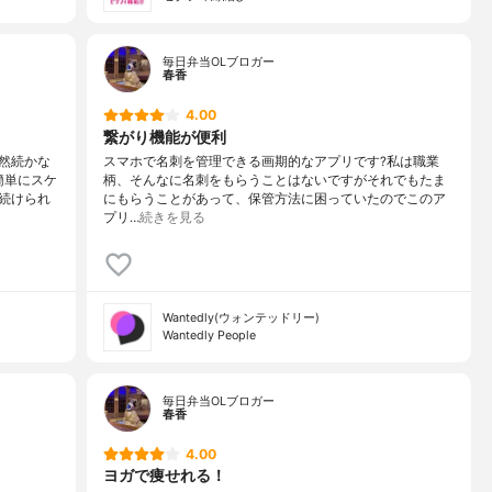
毎日弁当OLブロガー
春香
4.00
繋がり機能が便利
然続かな
スマホで名刺を管理できる画期的なアプリです?私は職業
簡単にスケ
柄、そんなに名刺をもらうことはないですがそれでもたま
続けられ
にもらうことがあって、保管方法に困っていたのでこのア
プリ…
続きを見る
Wantedly(ウォンテッドリー)
Wantedly People
毎日弁当OLブロガー
春香
4.00
ヨガで痩せれる！