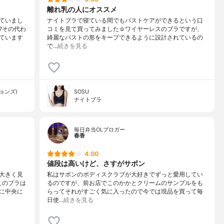
離れ乳の人にオススメ
ていまし
ナイトブラで寝ている間でもバストケアができるという口
?その代わ
コミを見て買ってみました☺️ワイヤーレスのブラですが、
ています
綺麗なバストの形をキープできるように設計されているの
で…
続きを見る
ションズ)
SOSU
ナイトブラ
毎日弁当OLブロガー
春香
4.00
値段は高いけど、さすがサボン
大きく見
私はサボンのボディスクラブが大好きでずっと愛用してい
このブラは
るのですが、前お店でこのかかとクリームのサンプルをも
に中央に
らってそれがすごく気に入ったので今では現品を買って毎
日使…
続きを見る