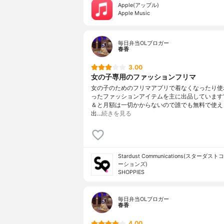
Apple(アップル)
Apple Music
毎日弁当OLブロガー
春香
3.00
女の子専用のファッションフリマ
女の子のためのフリマアプリで着なくなったり使
ったファッションアイテムを主に出品しています
＆と月額は一切かからないので誰でも無料で使えま
出…
続きを見る
Stardust Communications(スターダ
ーションズ)
SHOPPIES
毎日弁当OLブロガー
春香
4.00