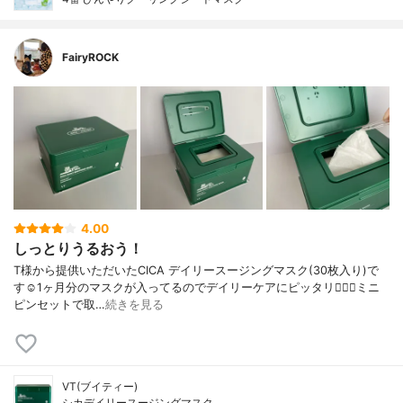
FairyROCK
4.00
しっとりうるおう！
T様から提供いただいたCICA デイリースージングマスク(30枚入り)で
す☺︎︎1ヶ月分のマスクが入ってるのでデイリーケアにピッタリ🙆‍♀️✨ミニ
ピンセットで取…
続きを見る
VT(ブイティー)
シカデイリースージングマスク