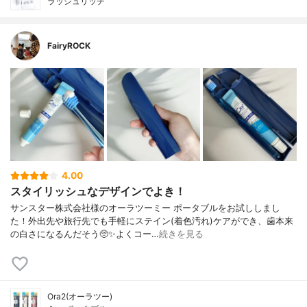
ラッシュリッチ
FairyROCK
4.00
スタイリッシュなデザインでよき！
サンスター株式会社様のオーラツーミー ポータブルをお試ししまし
た！外出先や旅行先でも手軽にステイン(着色汚れ)ケアができ、歯本来
の白さになるんだそう🥺✨よくコー…
続きを見る
Ora2(オーラツー)