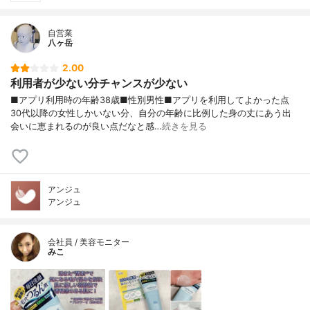
自営業
八ヶ岳
2.00
利用者が少ない分チャンスが少ない
■アプリ利用時の年齢38歳■性別男性■アプリを利用してよかった点
30代以降の女性しかいない分、自分の年齢に比例した身の丈にあう出
会いに恵まれるのが良い点だなと感…
続きを見る
アンジュ
アンジュ
会社員 / 美容モニター
みこ