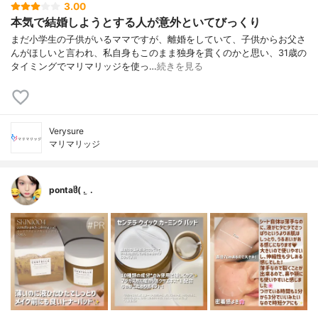
3.00
本気で結婚しようとする人が意外といてびっくり
まだ小学生の子供がいるママですが、離婚をしていて、子供からお父さ
んがほしいと言われ、私自身もこのまま独身を貫くのかと思い、31歳の
タイミングでマリマリッジを使っ…
続きを見る
Verysure
マリマリッジ
pontaჱ̒( . ̫ .