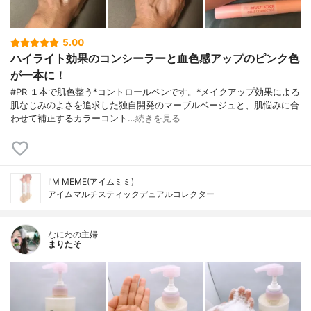
5.00
ハイライト効果のコンシーラーと血色感アップのピンク色
が一本に！
#PR １本で肌色整う*コントロールペンです。*メイクアップ効果による
肌なじみのよさを追求した独自開発のマーブルベージュと、肌悩みに合
わせて補正するカラーコント…
続きを見る
I'M MEME(アイムミミ)
アイムマルチスティックデュアルコレクター
なにわの主婦
まりたそ