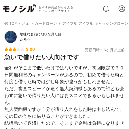
おすすめ商品がもらえる
クチコミポイ活サイト
TOP
お金
カードローン
アイフル アイフル キャッシングローン
地味な名前に地味な見た目
たろう
3.00
更新日時：6ヶ月以上前
急いで借りたい人向けです
金利がそこまで低いわけではないですが、初回限定で３０
日間無利息のキャンペーンがあるので、初めて借りた時と
何度も借りた時では少し印象が違うかもしれません。
ただ、審査スピードが速く無人契約機もあるので誰とも会
わずに急いで借りたい人にはおススメできるかもしれませ
ん。
無人契約機ですが自分が借り入れをした時は申し込んで、
その日のうちに借りることができました。
結構急いで返済したので、そこまで金利は負担になりませ