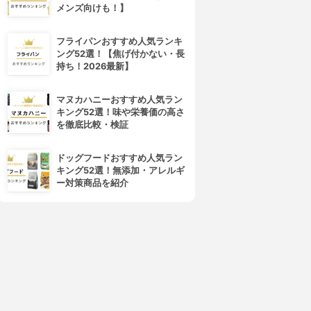
メンズ向けも！】
フライパンおすすめ人気ランキ
SBI証券
LINE証券
ング52選！【焦げ付かない・長
SBI証券
LINE証券
持ち！2026最新】
3.06
3.03
(23)
(12)
¥0
¥0
マヌカハニーおすすめ人気ラン
キング52選！味や栄養価の高さ
を徹底比較・検証
ドッグフードおすすめ人気ラン
キング52選！無添加・アレルギ
ー対策商品を紹介