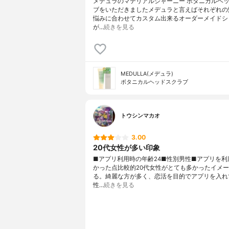
メデュラのマテリアルジャーニー ボタニカルヘ
ブをいただきましたメデュラと言えばそれぞれの
悩みに合わせてカスタム出来るオーダーメイドシ
が…
続きを見る
MEDULLA(メデュラ)
ボタニカルヘッドスクラブ
トウシンマカオ
3.00
20代女性が多い印象
■アプリ利用時の年齢24■性別男性■アプリを利
かった点比較的20代女性がとても多かったイメ
る。綺麗な方が多く、恋活を目的でアプリを入れ
性…
続きを見る