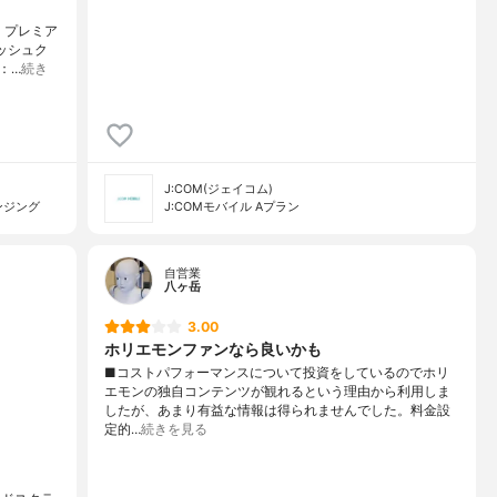
 プレミア
ッシュク
：…
続き
J:COM(ジェイコム)
ンジング
J:COMモバイル Aプラン
自営業
八ヶ岳
3.00
ホリエモンファンなら良いかも
■コストパフォーマンスについて投資をしているのでホリ
エモンの独自コンテンツが観れるという理由から利用しま
したが、あまり有益な情報は得られませんでした。料金設
定的…
続きを見る