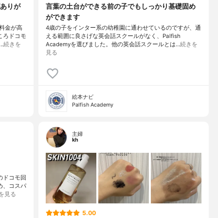
ありが
言葉の土台ができる前の子でもしっかり基礎固め
ができます
料金が高
4歳の子をインター系の幼稚園に通わせているのですが、通
ころドコモ
える範囲に良さげな英会話スクールがなく、Palfish
…
続きを
Academyを選びました。他の英会話スクールとは…
続きを
見る
絵本ナビ
Palfish Academy
主婦
kh
ルのドコモ回
め、コスパ
を見る
5.00