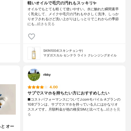
軽いオイルで毛穴の汚れもスッキリ✨
オイルでもとても軽くて使いやすい。水に触れた瞬間素早
く乳化して、メイクや毛穴の汚れもやさしく洗浄。しっか
りオフされるけど洗い上がりはしっとりでこれからの季節
にも…
続きを見る
SKIN1004(スキンチョンサ)
マダガスカル センテラ ライト クレンジングオイル
rikky
4.00
サブでスマホを持ちたい方におすすめしたい
■コストパフォーマンスについてJ:comモバイル Aプランの
1GBプランは、サブでスマホを持っている人にはかなりオ
ススメです。月額料金が他の格安SIMと比べても…
続きを見
る
と オー