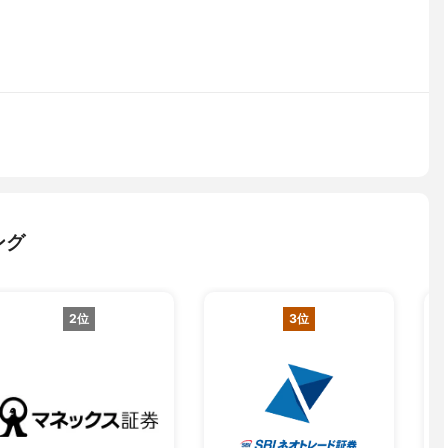
ング
2位
3位