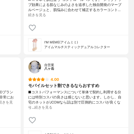
プ効果による肌なじみのよさを追求した独自開発のマーブ
ルベージュと、肌悩みに合わせて補正するカラーコント…
続きを見る
I'M MEME(アイムミミ)
アイムマルチスティックデュアルコレクター
自営業
八ヶ岳
4.00
モバイルセット割できるならおすすめ
 Dプラン
■コストパフォーマンスについて単体で契約し利用する分
非常にお
には特別コスパの良さは感じないと思います。しかし、自
続きを見
宅のネットがJCOMなら話は別で圧倒的にコスパが良くな
り…
続きを見る