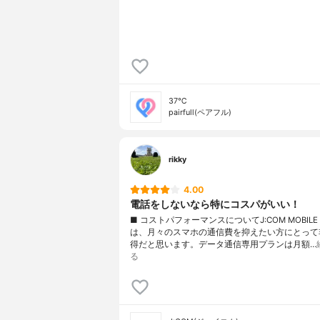
37℃
pairfull(ペアフル)
rikky
4.00
電話をしないなら特にコスパがいい！
■ コストパフォーマンスについてJ:COM MOBILE
は、月々のスマホの通信費を抑えたい方にとって
得だと思います。データ通信専用プランは月額…
る