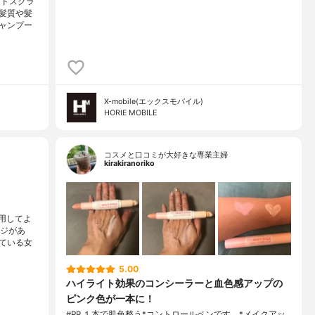
ッドスクラ
髪質や髪
ャンプー
X-mobile(エックスモバイル)
HORIE MOBILE
コスメと口コミが大好きな専業主婦
kirakiranoriko
用してよ
ージがあ
ている女
5.00
ハイライト効果のコンシーラーと血色感アップの
ピンク色が一本に！
#PR １本で肌色整う*コントロールペンです。*メイクアッ