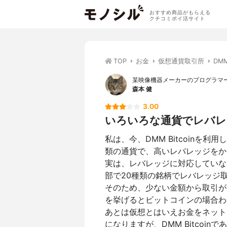
おすすめ商品がもらえる
クチコミポイ活サイト
TOP
お金
仮想通貨取引所
DMM
某映像機器メーカーのプログラマ
森本 健
3.00
いろいろな通貨でレバレ
私は、今、DMM Bitcoin
類の通貨で、高いレバレッジをか
実は、レバレッジに対応していない
部で20種類の銘柄でレバレッジ
そのため、少ない金額から取引が
を挙げるとビットコインの場合わ
あとは仮想とはいえお金をネット
になりますが、DMM Bitcoi