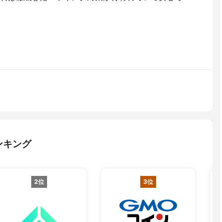
ンキング
2位
3位