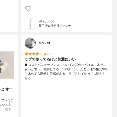
HAKU(ハク)
薬用 美白美容液ファンデ
かなで餅
4.00
サブで使ってるけど普通にいい
■ コストパフォーマンスについてJ:COMモバイル、本当に
安いと思う。契約してる「1GBプラン」だと、他の格安SIM
と比べても断然お得感がある。サブとして使って…
続きを
見る
と オー
 プレミア
ッシュク
：…
続き