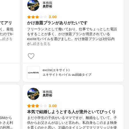
事務職
奥野裕
3.00
てアリ
かけ放題プランがありがたいです
く、最低
フリーランスとして働いており、仕事でちょっとした電話
たのでb-
をすることが多く、かけ放題プランが用意されている
…
続きを
exciteモバイルを選びました。かけ放題プランは3分以内
が…
続きを見る
excite(エキサイト)
エキサイトモバイル au回線タイプ
事務職
奥野裕
3.00
本気で結婚しようとする人が意外といてびっくり
IMから
まだ小学生の子供がいるママですが、離婚をしていて、子
ットさえ利
供からお父さんがほしいと言われ、私自身もこのまま独身
の利用…
を貫くのかと思い、31歳のタイミングでマリマリッジを使