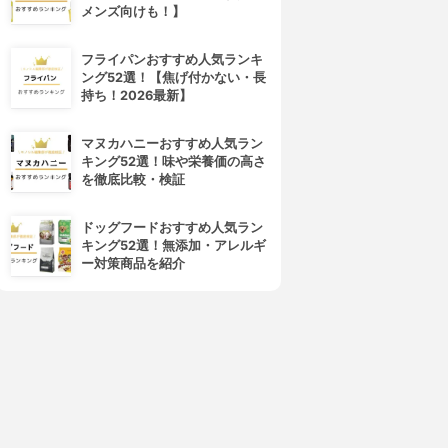
メンズ向けも！】
フライパンおすすめ人気ランキ
ング52選！【焦げ付かない・長
持ち！2026最新】
DMM Bitcoin
トレイダーズ証券
DMM Bitcoin
LIGHT FXコイン
マヌカハニーおすすめ人気ラン
3.15
3.15
(15)
(3)
キング52選！味や栄養価の高さ
¥0
¥0
を徹底比較・検証
ドッグフードおすすめ人気ラン
キング52選！無添加・アレルギ
ー対策商品を紹介