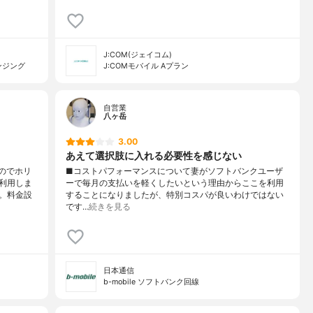
J:COM(ジェイコム)
ンジング
J:COMモバイル Aプラン
自営業
八ヶ岳
3.00
あえて選択肢に入れる必要性を感じない
のでホリ
■コストパフォーマンスについて妻がソフトバンクユーザ
利用しま
ーで毎月の支払いを軽くしたいという理由からここを利用
。料金設
することになりましたが、特別コスパが良いわけではない
です…
続きを見る
日本通信
b-mobile ソフトバンク回線