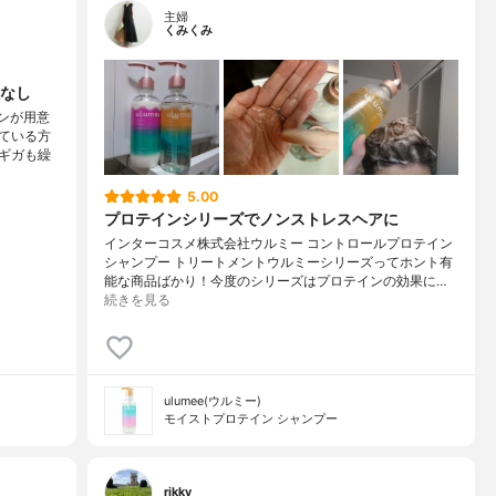
主婦
くみくみ
なし
ンが用意
ている方
ギガも繰
5.00
プロテインシリーズでノンストレスヘアに
インターコスメ株式会社ウルミー コントロールプロテイン
シャンプー トリートメントウルミーシリーズってホント有
能な商品ばかり！今度のシリーズはプロテインの効果に…
続きを見る
ulumee(ウルミー)
モイストプロテイン シャンプー
rikky