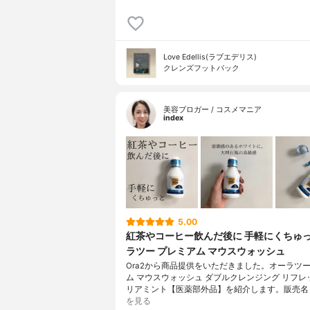
Love Edellis(ラブエデリス)
クレンズフットパック
美容ブロガー / コスメマニア
index
5.00
紅茶やコーヒー飲んだ後に 手軽にくちゅっ
ラツー プレミアム マウスウォッシュ
Ora2から商品提供をいただきました。オーラツー
ム マウスウォッシュ ダブルクレンジング リフレ
リアミント【医薬部外品】を紹介します。販売名
を見る