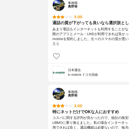
事務職
奥野裕
3.00
通話の質が下がっても良いなら選択肢とし
あまり電話もインターネットも利用することがな
限のアプリとメール・LINEが利用できれば良かっ
mobileを契約しました。元々のスマホの質が悪い
見る
日本通信
b-mobile ドコモ回線
事務職
奥野裕
3.00
特にネットだけでOKな人におすすめ
コスパに関する評判が良かったので、他社の格安S
LIBMOに乗り換えました。私の場合インターネ
用できれば良く、通話機能は必要ないので、毎月