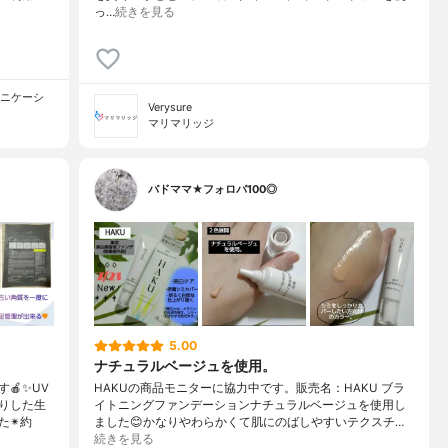
っ…
続きを見る
ュニケーシ
Verysure
マリマリッジ
バドママ★フォロバ100◎
5.00
ナチュラルベージュを使用。
🍎✨UV
HAKUの商品モニターに協力中です。販売名：HAKU ブラ
りした生
イトニングファンデーションナチュラルベージュを使用し
た✴約
ました😊かなりやわらかくて肌にのばしやすいテクスチ…
続きを見る