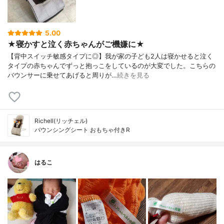
5.00
★寝かすと泣く赤ちゃんがご機嫌に★
【背中スイッチ敏感タイプに◎】我が家の子ども2人は寝かせると泣く
タイプの赤ちゃんでずっと抱っこをしているのが大変でした。こちらの
バウンサーに乗せてあげると周りが…
続きを見る
Richell(リッチェル)
バウンシングシート おもちゃ付きR
はるこ