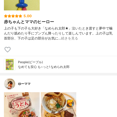
5.00
赤ちゃんとママのヒーロー
上の子も下の子も大好き「なめられ太郎★」泣いたとき渡すと夢中で噛
んだり舐めたり手にブンブん降ったりして楽しんでいます。上の子は乳
首部分、下の子は足の部分がお気に…
続きを見る
People(ピープル)
なめても安心 も~っと! なめられ太郎
ゆーママ