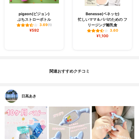
pigeon(ピジョン)
Benesse(ベネッセ)
ぷちストローボトル
忙しいママ＆パパのための フ
リージング離乳食
3.69
(1)
¥592
3.60
¥1,100
関連おすすめクチコミ
日高あき