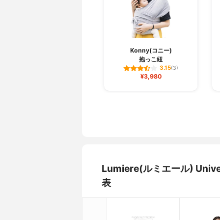
Konny(コニー)
抱っこ紐
3.15
(3)
¥3,980
Lumiere(ルミエール) U
表