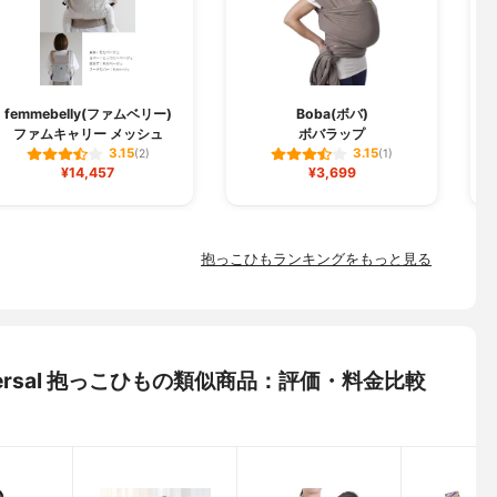
femmebelly(ファムベリー)
Boba(ボバ)
ファムキャリー メッシュ
ボバラップ
3.15
3.15
(2)
(1)
¥14,457
¥3,699
抱っこひもランキングをもっと見る
niversal 抱っこひもの類似商品：評価・料金比較