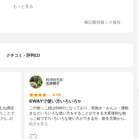
もっと見る
前向き抱き, おんぶ, 腰抱き
記載情報ミス報告
クチコミ・評判(2)
料理研究家
石井明子
4.00
6WAYで使い方いろいろ✨
むね満足
この抱っこ紐は6WAYになっており、前抱き・おんぶ・腰抱
いうことで
きなどいろいろな使い方をすることができる大変便利な抱
けら…
続
っこ紐です?いろいろな使い方ができる分、新生児期から…
続きを見る