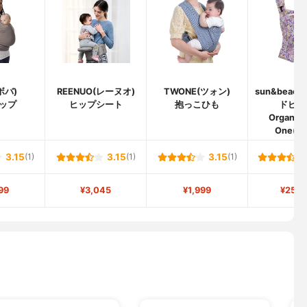
ボバ)
REENUO(レーヌオ)
TWONE(ツォン)
sun&beac
ップ
ヒップシート
抱っこひも
ドビー
Organic
One(OM
3.15
(1)
3.15
(1)
3.15
(1)
99
¥3,045
¥1,999
¥25,0