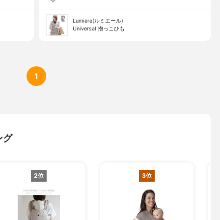
Lumiere(ルミエール)
Universal 抱っこひも
1
ング
2位
3位