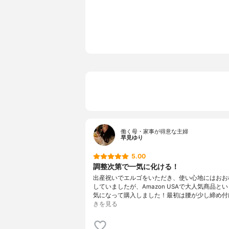
本体重量
1220g
対応する抱き方
対面抱き, 
特徴
-
働く母・家事が得意な主婦
早見ゆり
5.00
調整次第で一気に化ける！
出産祝いでエルゴをいただき、使い心地にはおお
していましたが、Amazon USAで大人気商品と
気になって購入しました！最初は腰が少し締め付
きを見る