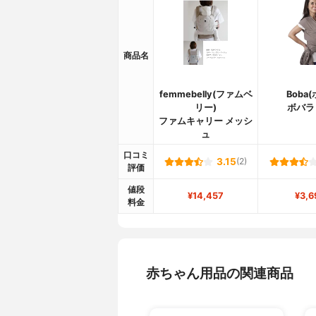
商品名
femmebelly(ファムベ
Boba(
リー)
ボバラ
ファムキャリー メッシ
ュ
口コミ
3.15
(2)
評価
値段
¥14,457
¥3,6
料金
赤ちゃん用品の関連商品