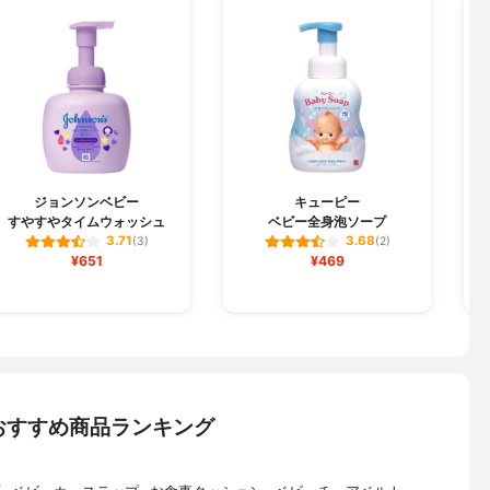
ジョンソンベビー
キューピー
すやすやタイムウォッシュ
ベビー全身泡ソープ
3.71
3.68
(3)
(2)
¥651
¥469
おすすめ商品ランキング