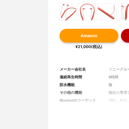
Amazon
¥21,000(税込)
メーカー会社名
ソニーグル
連続再生時間
8時間
防水機能
無
その他の機能
独自の専用
Bluetoothコーデック
SBC、AAC、
Bluetoothバージョン
4.1
Class
Class2
プロファイル
A2DP、AV