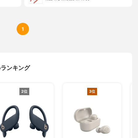
1
すめランキング
2位
3位