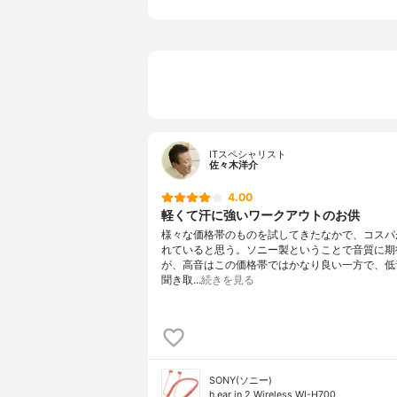
充電時間
2.5時間の
イヤホンの重さ
40g
ケースの重さ
-
ケースの高さ
-
幅
-
厚み
-
その他の特徴
-
ITスペシャリスト
佐々木洋介
4.00
軽くて汗に強いワークアウトのお供
様々な価格帯のものを試してきたなかで、コスパ
れていると思う。ソニー製ということで音質に期
が、高音はこの価格帯ではかなり良い一方で、低
聞き取…
続きを見る
SONY(ソニー)
h.ear in 2 Wireless WI-H700