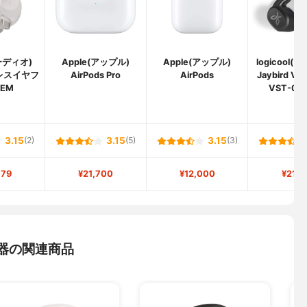
スーディオ)
Apple(アップル)
Apple(アップル)
logicool(
レスイヤフ
AirPods Pro
AirPods
Jaybird VI
FEM
VST-00
3.15
(2)
3.15
(5)
3.15
(3)
079
¥21,700
¥12,000
¥21,8
器の関連商品