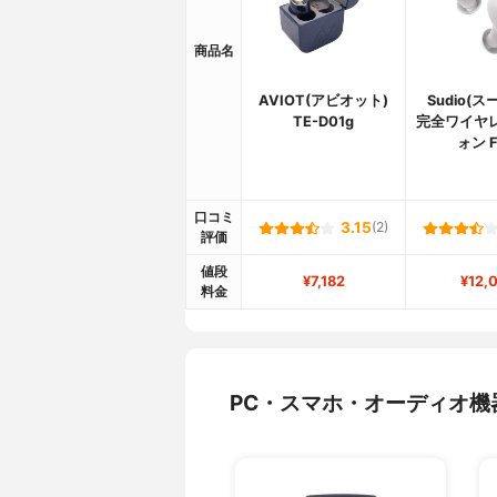
商品名
AVIOT(アビオット)
Sudio(
TE-D01g
完全ワイヤ
ォン 
口コミ
3.15
(2)
評価
値段
¥7,182
¥12,
料金
PC・スマホ・オーディオ機