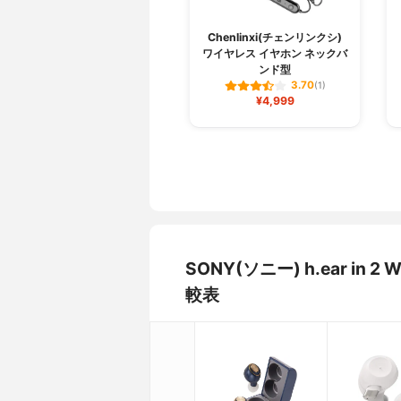
Chenlinxi(チェンリンクシ)
ワイヤレス イヤホン ネックバ
ンド型
3.70
(1)
¥4,999
SONY(ソニー) h.ear in 
較表