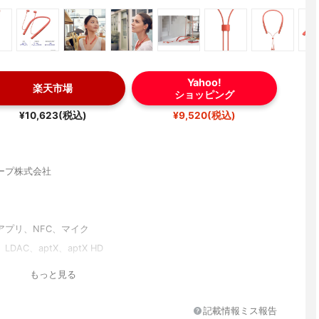
Yahoo!
楽天市場
ショッピング
¥10,623(税込)
¥9,520(税込)
ープ株式会社
アプリ、NFC、マイク
LDAC、aptX、aptX HD
もっと見る
RCP、HFP、HSP
記載情報ミス報告