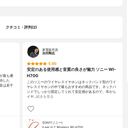
充電で約8時間の再生時間
クチコミ・評判(2)
家電販売員
吉田剛志
5.00
安定のある使用感と音質の良さが魅力 ソニー WI-
H700
が最も優
待した
このソニーのワイヤレスイヤホンはネックバンド型のワイ
音は若干
ヤレスイヤホンの中で最もおすすめの商品です。ネックバ
ンドでしっかり固定してくれて安定感があるので、耳から
イヤ…
続きを見る
SONY(ソニー)
h.ear in 2 Wireless WI-H700