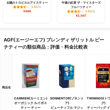
太陽のトロピカルアイスティー
午後の紅茶 ザ・マイスターズ
フルーツティー
3.63
(1)
¥496
3.62
(2)
¥2,047
AGF(エージーエフ) ブレンディ ザリットル ピー
チティーの類似商品：評価・料金比較表
商品名
CARMIEN(カーミエン)
SONNENTOR(ゾネント
TWININGS(
オーガニック ルイボス
ア)
グ)
ティー ティー
ビューティフル マジッ
ティーバッグ 