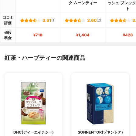
ク ムーンティー
ッシュ ブレッ
ト
口コミ
3.61
(1)
3.60
(2)
3
評価
値段
¥718
¥1,404
¥428
料金
紅茶・ハーブティーの関連商品
DHC(ディーエイチシー)
SONNENTOR(ゾネントア)