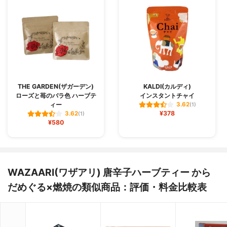
THE GARDEN(ザガーデン)
KALDI(カルディ)
ローズと苺のバラ色 ハーブテ
インスタントチャイ
ィー
3.62
(1)
¥378
3.62
(1)
¥580
WAZAARI(ワザアリ) 唐辛子ハーブティー から
だめぐる×燃焼の類似商品：評価・料金比較表