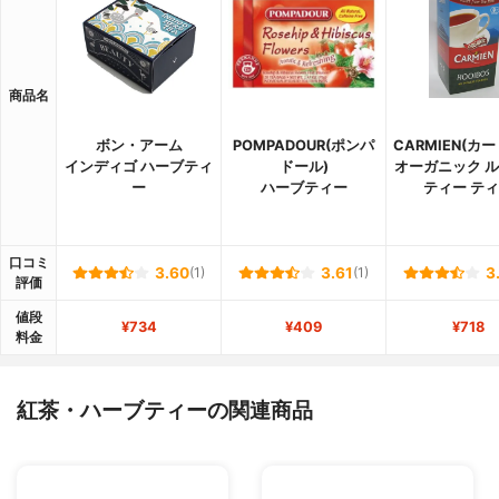
商品名
ボン・アーム
POMPADOUR(ポンパ
CARMIEN(カ
インディゴ ハーブティ
ドール)
オーガニック 
ー
ハーブティー
ティー テ
口コミ
3.60
(1)
3.61
(1)
3
評価
値段
¥734
¥409
¥718
料金
紅茶・ハーブティーの関連商品