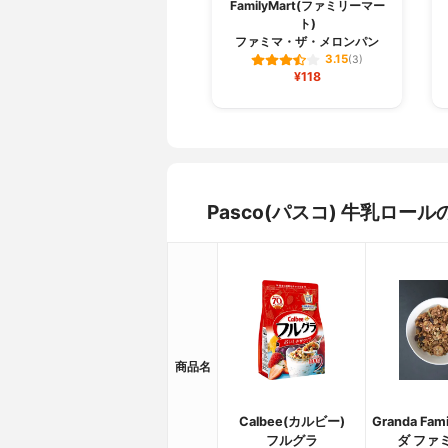
FamilyMart(ファミリーマー
ト)
ファミマ・ザ・メロンパン
3.15
(3)
¥118
Pasco(パスコ) 牛乳ロ
商品名
Calbee(カルビー)
Granda Fam
フルグラ
ダ ファ