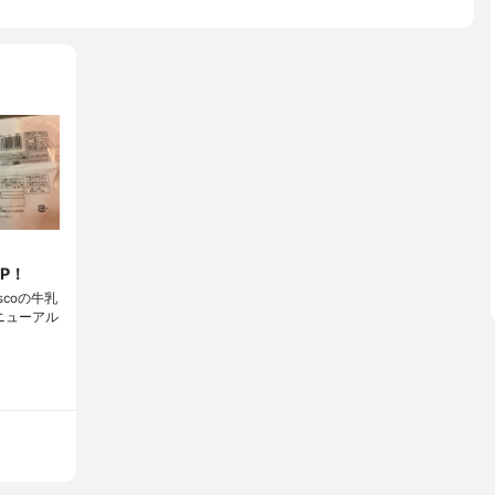
P！
ascoの牛乳
ニューアル