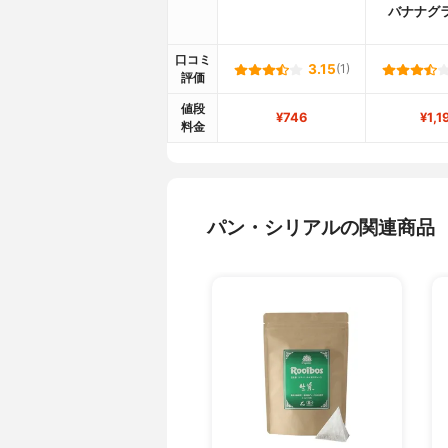
バナナグ
口コミ
3.15
(1)
評価
値段
¥746
¥1,1
料金
パン・シリアルの関連商品