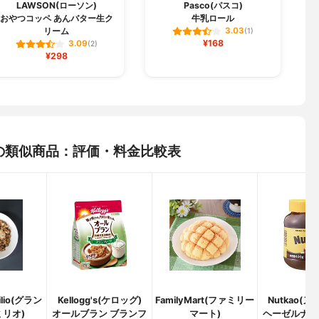
LAWSON(ローソン)
Pasco(パスコ)
おやつコッペ あんバター生ク
牛乳ロール
リーム
3.03
(1)
¥168
3.09
(2)
¥298
ールの類似商品：評価・料金比較表
ilio(グラン
Kellogg's(ケロッグ)
FamilyMart(ファミリー
Nutkao(
ミリオ)
オールブラン ブランフ
マート)
ヘーゼルナッ