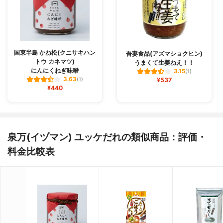
国東半島 かね松(クニサキハン
吾妻食品(アズマショクヒン)
トウ カネマツ)
うまくて生姜ねえ！！
にんにくねぎ味噌
3.15
(1)
3.63
(1)
¥537
¥440
泉万(イヅマン) ユッケだれの類似商品：評価・
料金比較表