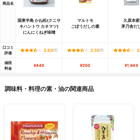
商品名
国東半島 かね松(クニサ
マルトモ
久原本家
キハントウ カネマツ)
ごぼうだしの素
茅乃舎だ
にんにくねぎ味噌
口コミ
3.63
(1)
3.10
(1)
3
評価
値段
¥440
¥200
¥1,944
料金
調味料・料理の素・油の関連商品