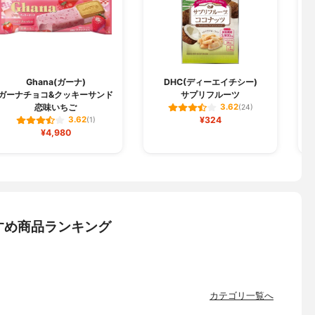
Ghana(ガーナ)
DHC(ディーエイチシー)
P
ガーナチョコ&クッキーサンド
サプリフルーツ
恋味いちご
3.62
(24)
¥324
3.62
(1)
¥4,980
すめ商品ランキング
カテゴリ一覧へ