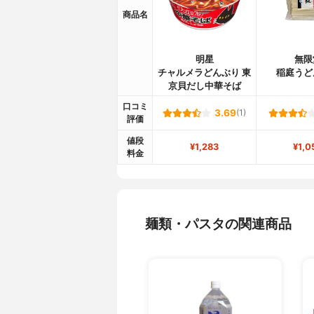
商品名
明星
無限
チャルメラどんぶり 東
稲庭うど
京貝だし中華そば
口コミ
3.69
(1)
評価
値段
¥1,283
¥1,0
料金
麺類・パスタの関連商品