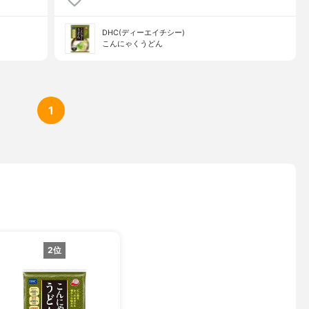
DHC(ディーエイチシー)
こんにゃくうどん
1
2位