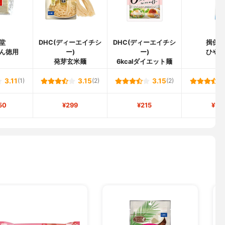
堂
DHC(ディーエイチシ
DHC(ディーエイチシ
揖保
ん徳用
ー)
ー)
ひや
発芽玄米麺
6kcalダイエット麺
3.11
(1)
3.15
(2)
3.15
(2)
50
¥299
¥215
¥14