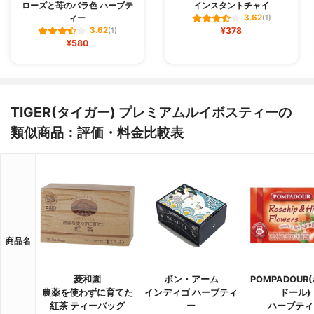
ローズと苺のバラ色 ハーブテ
インスタントチャイ
ィー
3.62
(1)
¥378
3.62
(1)
¥580
TIGER(タイガー) プレミアムルイボスティーの
類似商品：評価・料金比較表
商品名
菱和園
ボン・アーム
POMPADOUR
農薬を使わずに育てた
インディゴ ハーブティ
ドール)
紅茶 ティーバッグ
ー
ハーブティ