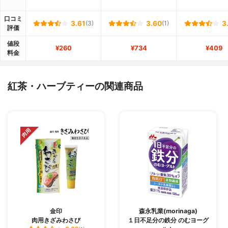
口コミ
3.61
(3)
3.60
(1)
3
評価
値段
¥260
¥734
¥409
料金
紅茶・ハーブティーの関連商品
金印
森永乳業(morinaga)
肉用きざみわさび
１日不足分の鉄分 のむヨーグ