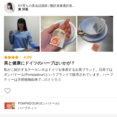
NY育ちの英会話講師 / 翻訳者兼通訳者…
東 洋美
4.00
美と健康にドイツのハーブはいかが？
私がご紹介するテーカンネはドイツを体表するお茶ブランド。日本では
ポンパドール(Pompadour)というブランドで販売されています。ハーブ
ティーは天然植物由来で…
続きを見る
POMPADOUR(ポンパドール)
ハーブティー