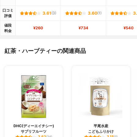
口コミ
3.61
(3)
3.60
(1)
3
評価
値段
¥260
¥734
¥540
料金
紅茶・ハーブティーの関連商品
DHC(ディーエイチシー)
平尾水産
サプリフルーツ
こどもふりかけ
3.62
3.15
(24)
(1)