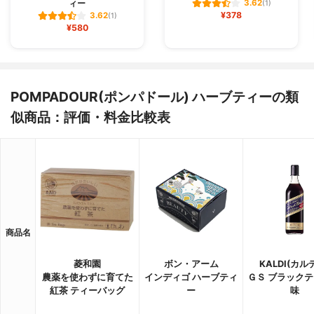
ィー
3.62
(1)
¥378
3.62
(1)
¥580
POMPADOUR(ポンパドール) ハーブティーの類
似商品：評価・料金比較表
商品名
菱和園
ボン・アーム
KALDI(カル
農薬を使わずに育てた
インディゴ ハーブティ
ＧＳ ブラックテ
紅茶 ティーバッグ
ー
味