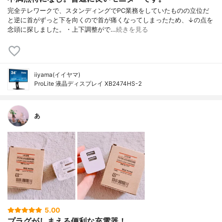
完全テレワークで、スタンディングでPC業務をしていたものの立位だ
と逆に首がずっと下を向くので首が痛くなってしまったため、↓の点を
念頭に探しました。・上下調整がで…
続きを見る
iiyama(イイヤマ)
ProLite 液晶ディスプレイ XB2474HS-2
あ
5.00
プラグがしまえる便利な充電器！