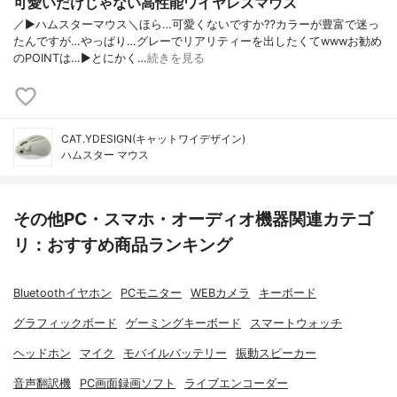
可愛いだけじゃない高性能ワイヤレスマウス
／▶︎ハムスターマウス＼ほら…可愛くないですか⁇カラーが豊富で迷っ
たんですが…やっぱり…グレーでリアリティーを出したくてwwwお勧め
のPOINTは…▶︎とにかく…
続きを見る
CAT.YDESIGN(キャットワイデザイン)
ハムスター マウス
その他PC・スマホ・オーディオ機器関連カテゴ
リ：おすすめ商品ランキング
Bluetoothイヤホン
PCモニター
WEBカメラ
キーボード
グラフィックボード
ゲーミングキーボード
スマートウォッチ
ヘッドホン
マイク
モバイルバッテリー
振動スピーカー
音声翻訳機
PC画面録画ソフト
ライブエンコーダー