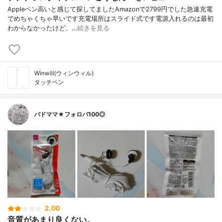
Appleペン高いと感じて探してましたAmazonで2799円でした急速充電
でめちゃくちゃ早いです充電場所はスライド式です電源入れるのは最初
わからなかったけど、…
続きを見る
Winwill(ウィンウィル)
タッチペン
バドママ★フォロバ100◎
2.00
音質があまり良くない。