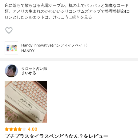
床に落ちて散らばる充電ケーブル。机の上でバラバラと邪魔なコード
類。アメリカ生まれのかわいいシリコンサムズアップで整理整頓👍❗️コ
ロンとしたシルエットは、けっこう…
続きを見る
Handy Innovative(ハンディイノベイト)
HANDY
タロット占い師
まいかる
4.00
プチプラスタイラスペンどうなん？をレビュー