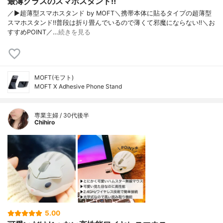
最薄クラスのスマホスタンド‼︎
／▶︎超薄型スマホスタンド by MOFT＼携帯本体に貼るタイプの超薄型
スマホスタンド‼︎普段は折り畳んでいるので薄くて邪魔にならない‼︎＼お
すすめPOINT／…
続きを見る
MOFT(モフト)
MOFT X Adhesive Phone Stand
専業主婦 / 30代後半
Chihiro
5.00