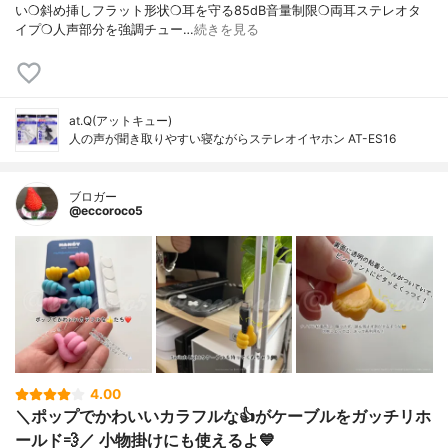
い❍斜め挿しフラット形状❍耳を守る85dB音量制限❍両耳ステレオタ
イプ❍人声部分を強調チュー…
続きを見る
at.Q(アットキュー)
人の声が聞き取りやすい寝ながらステレオイヤホン AT-ES16
ブロガー
@eccoroco5
4.00
＼ポップでかわいいカラフルな👍がケーブルをガッチリホ
ールド💨／ 小物掛けにも使えるよ💙