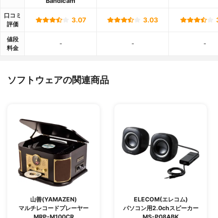
Bandicam
口コミ
3.07
3.03
評価
値段
-
-
-
料金
ソフトウェアの関連商品
山善(YAMAZEN)
ELECOM(エレコム)
マルチレコードプレーヤー
パソコン用2.0chスピーカー
MRP-M100CR
MS-P08ABK