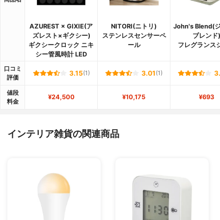
AZUREST × GIXIE(ア
NITORI(ニトリ)
John's Blen
ズレスト×ギクシー)
ステンレスセンサーペ
ブレンド
ギクシークロック ニキ
ール
フレグランス
シー管風時計 LED
口コミ
3.15
(1)
3.01
(1)
3
評価
値段
¥24,500
¥10,175
¥693
料金
インテリア雑貨の関連商品