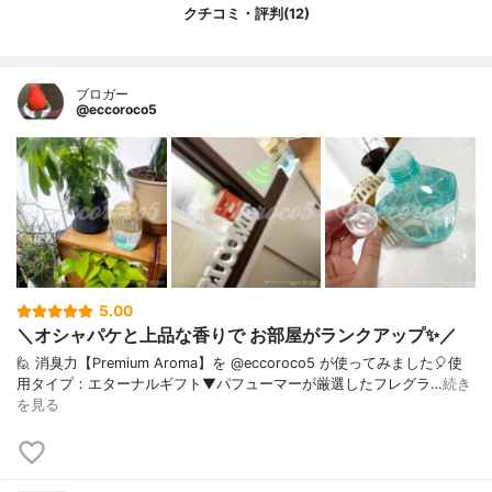
クチコミ・評判(12)
ブロガー
@eccoroco5
5.00
＼オシャパケと上品な香りで お部屋がランクアップ✨／
🙋 消臭力【Premium Aroma】を @eccoroco5 が使ってみました🎈⁡使
用タイプ：エターナルギフト⁡⁡⁡⁡⁡▼⁡⁡パフューマーが厳選したフレグラ…
続き
を見る