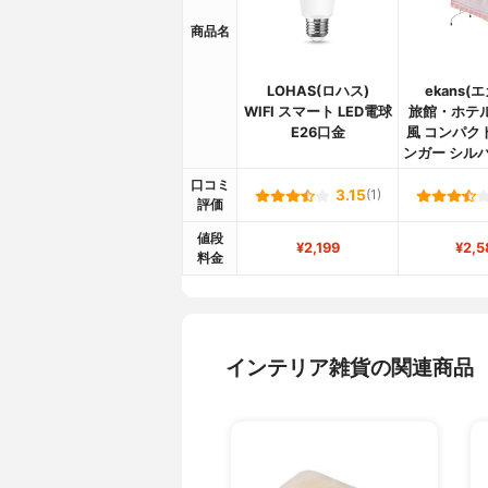
商品名
LOHAS(ロハス)
ekans(
WIFI スマート LED電球
旅館・ホテ
E26口金
風 コンパク
ンガー シルバ
口コミ
3.15
(1)
評価
値段
¥2,199
¥2,5
料金
インテリア雑貨の関連商品