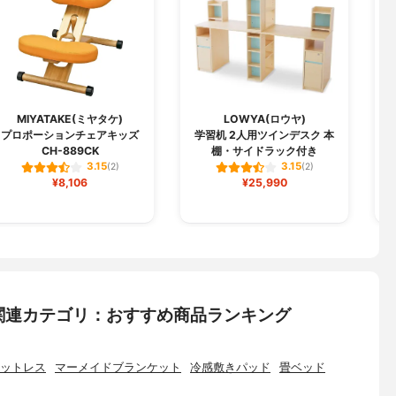
MIYATAKE(ミヤタケ)
LOWYA(ロウヤ)
プロポーションチェアキッズ
学習机 2人用ツインデスク 本
CH-889CK
棚・サイドラック付き
3.15
3.15
(2)
(2)
¥8,106
¥25,990
関連カテゴリ：おすすめ商品ランキング
ットレス
マーメイドブランケット
冷感敷きパッド
畳ベッド