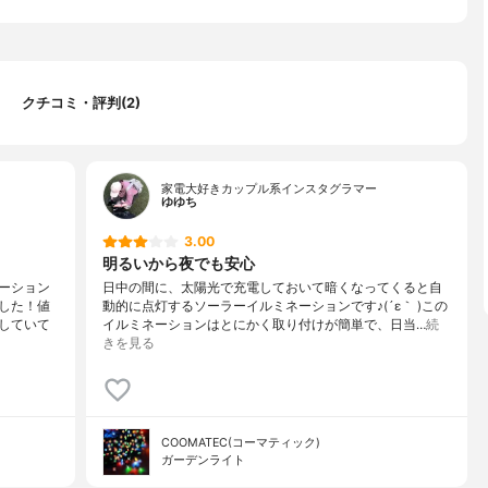
クチコミ・評判(2)
家電大好きカップル系インスタグラマー
ゆゆち
3.00
明るいから夜でも安心
ーション
日中の間に、太陽光で充電しておいて暗くなってくると自
した！値
動的に点灯するソーラーイルミネーションです♪(´ε｀ )この
していて
イルミネーションはとにかく取り付けが簡単で、日当…
続
きを見る
COOMATEC(コーマティック)
ガーデンライト