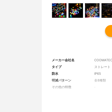
メーカー会社名
COOMATE
タイプ
ストレート
防水
IP65
明滅パターン
全8種類
その他の特徴
‐