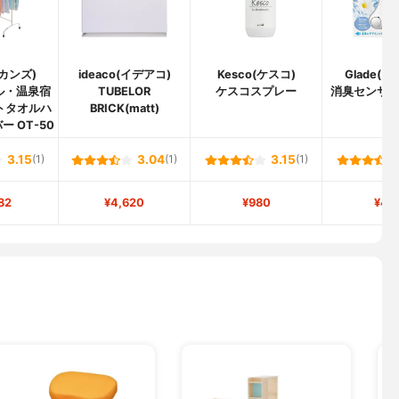
エカンズ)
ideaco(イデアコ)
Kesco(ケスコ)
Glade(
ル・温泉宿
TUBELOR
ケスコスプレー
消臭センサ
トタオルハ
BRICK(matt)
ー
ー OT-50
3.15
(1)
3.04
(1)
3.15
(1)
82
¥4,620
¥980
¥43