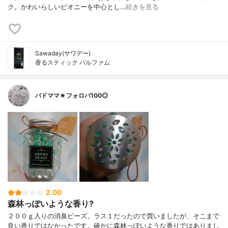
ク。かわいらしいピオニーを中心とし…
続きを見る
Sawaday(サワデー)
香るスティック パルファム
バドママ★フォロバ100◎
2.00
森林っぽいような香り?
２００ｇ入りの消臭ビーズ。ラス１だったので買いましたが、そこまで
良い香りではなかったです。確かに森林っぽいような香りではありまし