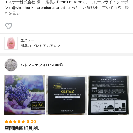
エステー株式会社 様 「消臭力Premium Aroma」（ムーンライトシャボ
ン）@shoshuriki_premiumaromaちょっとした飾り棚に置いても玄…
続
きを見る
エステー
消臭力 プレミアムアロマ
バドママ★フォロバ100◎
5.00
空間除菌消臭剤。