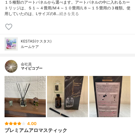
１５種類のアートパネルから選べます。アートパネルの中に入れるカー
トリッジは、Ｓ１～４畳用/M４～１０畳用/L８～１５畳用の３種類。使
用していたのは、Lサイズの8…
続きを見る
KESTAS(ケスタス)
ルームケア
会社員
マイピコブー
4.00
プレミアムアロマスティック