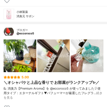
小林製薬
消臭元 サボン
ブロガー
@eccoroco5
5.00
＼オシャパケと上品な香りで お部屋がランクアップ✨／
🙋 消臭力【Premium Aroma】を @eccoroco5 が使ってみました🎈⁡使
用タイプ：エターナルギフト⁡⁡⁡⁡⁡▼⁡⁡パフューマーが厳選したフレグラ…
続き
を見る