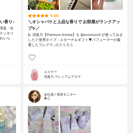
5.00
い香り♪
＼オシャパケと上品な香りで お部屋がランクアッ
プ✨／
理臭・生
スッキリ
🙋 消臭力【Premium Aroma】を @eccoroco5 が使ってみま
かわいら
した🎈⁡使用タイプ：エターナルギフト⁡⁡⁡⁡⁡▼⁡⁡パフューマーが厳
選したフレグラ…
続きを見る
エステー
消臭力 プレミアムアロマ
会社員 / 美容モニター
みこ