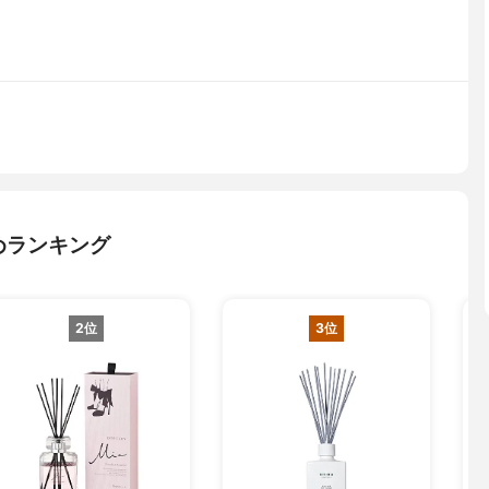
めランキング
2位
3位