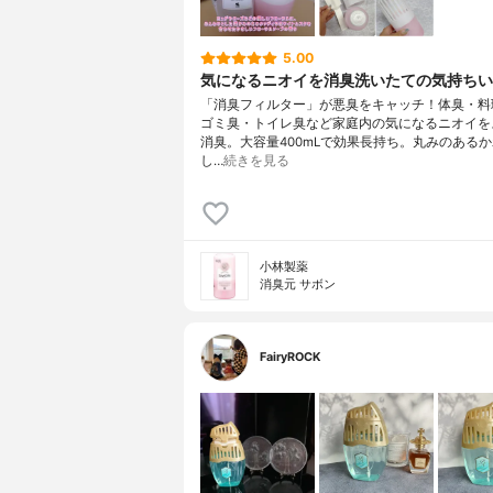
5.00
気になるニオイを消臭洗いたての気持ちい
「消臭フィルター」が悪臭をキャッチ！体臭・料
ゴミ臭・トイレ臭など家庭内の気になるニオイを
消臭。大容量400mLで効果長持ち。丸みのある
し…
続きを見る
小林製薬
消臭元 サボン
FairyROCK