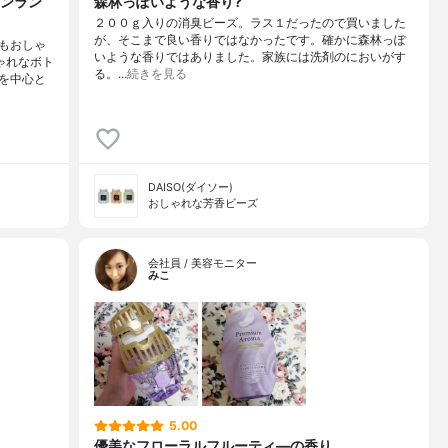
ンラン
森林っぽいような香り?
２００ｇ入りの消臭ビーズ。ラス１だったので買いました
が、そこまで良い香りではなかったです。確かに森林っぽ
もおしゃ
いような香りではありました。家族には洗剤のにおいがす
ゃれなボト
る。…
続きを見る
を中心と
DAISO(ダイソー)
おしゃれな芳香ビーズ
会社員 / 美容モニター
みこ
5.00
優美なフローラルフルーティ―の香り。