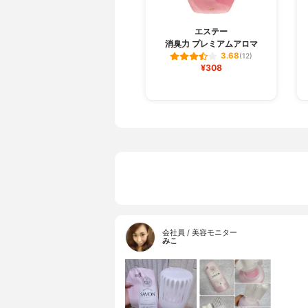
エステー
消臭力 プレミアムアロマ
3.68
(12)
¥308
会社員 / 美容モニター
みこ