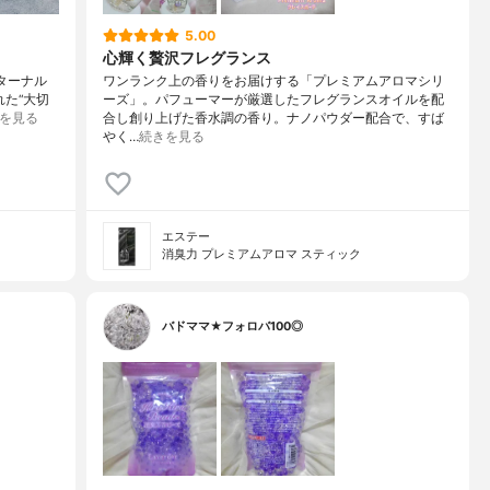
5.00
心輝く贅沢フレグランス
エターナル
ワンランク上の香りをお届けする「プレミアムアロマシリ
た“大切
ーズ」。パフューマーが厳選したフレグランスオイルを配
を見る
合し創り上げた香水調の香り。ナノパウダー配合で、すば
やく…
続きを見る
エステー
消臭力 プレミアムアロマ スティック
バドママ★フォロバ100◎