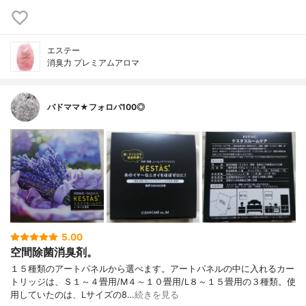
エステー
消臭力 プレミアムアロマ
バドママ★フォロバ100◎
5.00
空間除菌消臭剤。
１５種類のアートパネルから選べます。アートパネルの中に入れるカー
トリッジは、Ｓ１～４畳用/M４～１０畳用/L８～１５畳用の３種類。使
用していたのは、Lサイズの8…
続きを見る