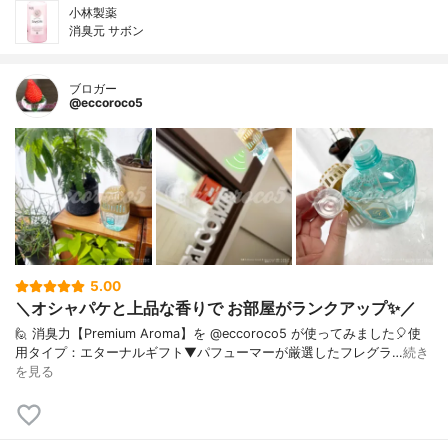
小林製薬
消臭元 サボン
ブロガー
@eccoroco5
5.00
＼オシャパケと上品な香りで お部屋がランクアップ✨／
🙋 消臭力【Premium Aroma】を @eccoroco5 が使ってみました🎈⁡使
用タイプ：エターナルギフト⁡⁡⁡⁡⁡▼⁡⁡パフューマーが厳選したフレグラ…
続き
を見る