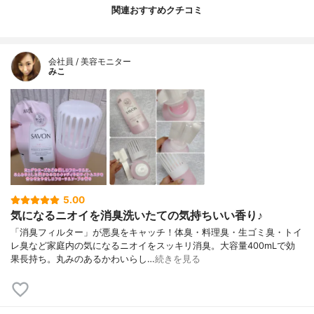
関連おすすめクチコミ
会社員 / 美容モニター
みこ
5.00
気になるニオイを消臭洗いたての気持ちいい香り♪
「消臭フィルター」が悪臭をキャッチ！体臭・料理臭・生ゴミ臭・トイ
レ臭など家庭内の気になるニオイをスッキリ消臭。大容量400mLで効
果長持ち。丸みのあるかわいらし…
続きを見る