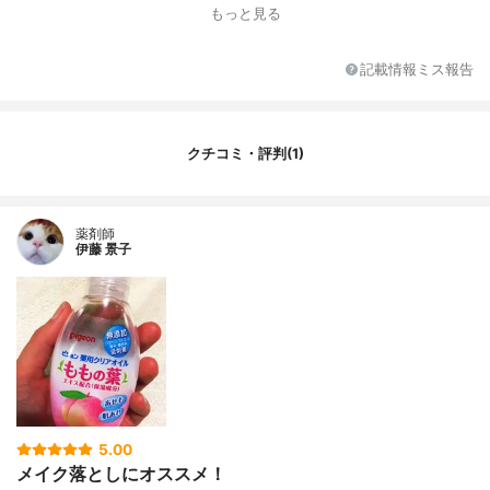
もっと見る
内容量
90ml
香り
-
記載情報ミス報告
主な保湿成分
植物エキス
薬用成分
グリチルレチン酸ステアリル
特徴
プチプラ
クチコミ・評判(1)
容器
ボトル
その他の特徴
合成香料不使用、合成着色料不使用
薬剤師
伊藤 景子
5.00
メイク落としにオススメ！