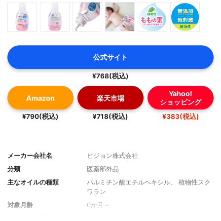
公式サイト
¥768(税込)
Yahoo!
Amazon
楽天市場
ショッピング
¥790(税込)
¥718(税込)
¥383(税込)
メーカー会社名
ピジョン株式会社
分類
医薬部外品
主なオイルの種類
パルミチン酸エチルヘキシル、 植物性スク
ワラン
対象月齢
0か月～
オイルの粘度
さらっと