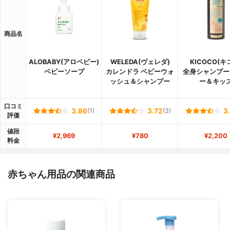
商品名
ALOBABY(アロベビー)
WELEDA(ヴェレダ)
KICOCO(キ
ベビーソープ
カレンドラ ベビーウォ
全身シャンプー
ッシュ＆シャンプー
ー＆キッ
口コミ
3.86
(1)
3.72
(3)
3
評価
値段
¥2,969
¥780
¥2,200
料金
赤ちゃん用品の関連商品