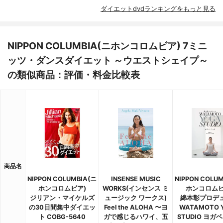
ダイエットdvdランキングをもっと見る
NIPPON COLUMBIA(ニホンコロムビア) 7ミニ
ッツ・ダンスダイエット ～ウエストシェイプ～
の類似商品：評価・料金比較表
商品名
NIPPON COLUMBIA(ニ
INSENSE MUSIC
NIPPON COLU
ホンコロムビア)
WORKS(インセンス ミ
ホンコロムビ
ジリアン・マイケルズ
ュージック ワークス)
綿本彰プロデ
の30日間集中ダイエッ
Feel the ALOHA 〜ヨ
WATAMOTO 
ト COBG-5640
ガで感じるハワイ、五
STUDIO ヨガ