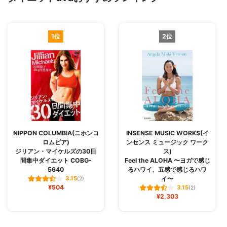
1位
2位
NIPPON COLUMBIA(ニホンコ
INSENSE MUSIC WORKS(イ
ロムビア)
ンセンス ミュージック ワーク
ジリアン・マイケルズの30日
ス)
間集中ダイエット COBG-
Feel the ALOHA 〜ヨガで感じ
5640
るハワイ、五感で感じるハワ
イ〜
3.15
(2)
¥504
3.15
(2)
¥2,303