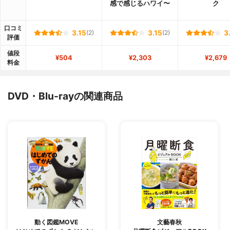
感で感じるハワイ〜
ク
口コミ
3.15
(2)
3.15
(2)
3
評価
値段
¥504
¥2,303
¥2,679
料金
DVD・Blu-rayの関連商品
動く図鑑MOVE
文藝春秋