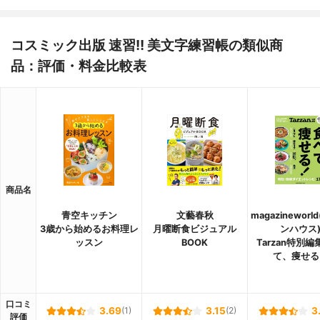
コスミック出版 速習!! 美文字練習帳の類似商
品：評価・料金比較表
商品名
青空キッチン
文藝春秋
magazinewor
3歳から始めるお料理レ
月曜断食ビジュアル
ンハウス
ッスン
BOOK
Tarzan特別編
て、痩せる
口コミ
3.69
(1)
3.15
(2)
3
評価