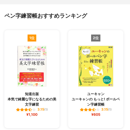
ペン字練習帳おすすめランキング
1位
2位
知道出版
ユーキャン
本気で綺麗な字になるための美
ユーキャンの もっと! ボールペ
文字練習
ン字練習帳
3.15
3.15
(1)
(1)
¥1,100
¥605