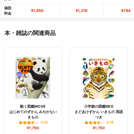
値段
¥1,650
¥1,210
¥794
料金
本・雑誌の関連商品
動く図鑑MOVE
小学館の図鑑NEO
はじめてのずかん みぢかない
まどあけずかん いきもの 英語
きもの
つき
3.15
3.15
¥1,760
¥1,760